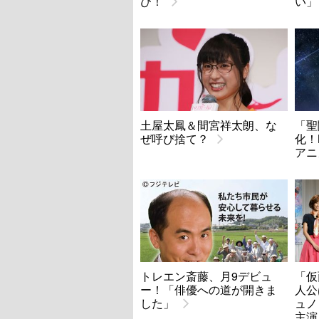
び！
い」
土屋太鳳＆間宮祥太朗、な
「聖
ぜ呼び捨て？
化！
アニ
トレエン斎藤、月9デビュ
「仮
ー！「俳優への道が開きま
人公
した」
ュノ
主演