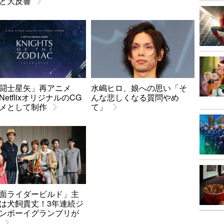
と大反響
闘士星矢」再アニメ
水嶋ヒロ、娘への思い「そ
NetflixオリジナルのCG
んな悲しくなる質問やめ
メとして制作
て」
面ライダービルド」主
は犬飼貴丈！3年連続ジ
ンボーイグランプリが