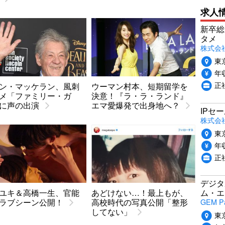
求人
新卒総
タメ
株式会社P
東
年収
正
ン・マッケラン、風刺
ウーマン村本、短期留学を
メ「ファミリー・ガ
決意！『ラ・ラ・ランド』
に声の出演
エマ愛爆発で出身地へ？
IPセ
株式会
東
年収
正
デジタ
ム・エ
ユキ＆高橋一生、官能
あどけない…！最上もが、
GEM P
ラブシーン公開！
高校時代の写真公開「整形
してない」
東