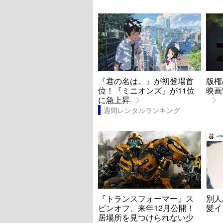
『君の名は。』が初登場首
版権
位！『ミニオンズ』が11位
映画
に急上昇
週間レンタルランキング
『トランスフォーマー』ス
別人
ピンオフ、来年12月公開！
髪イ
居場所を見つけられない少