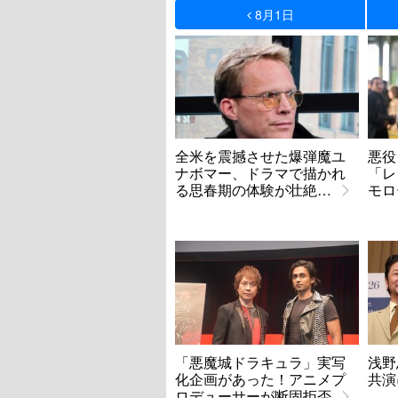
8月1日
全米を震撼させた爆弾魔ユ
悪役
ナボマー、ドラマで描かれ
「レ
る思春期の体験が壮絶…
モロ
「悪魔城ドラキュラ」実写
浅野
化企画があった！アニメプ
共演
ロデューサーが断固拒否