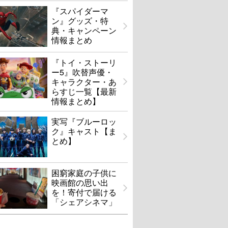
『スパイダーマ
ン』グッズ・特
典・キャンペーン
情報まとめ
『トイ・ストーリ
ー5』吹替声優・
キャラクター・あ
らすじ一覧【最新
情報まとめ】
実写『ブルーロッ
ク』キャスト【ま
とめ】
困窮家庭の子供に
映画館の思い出
を！寄付で届ける
「シェアシネマ」