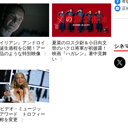
年収
正
イリアン』アンドロイ
夏菜のロス少尉＆小日向文
シネ
誕生過程を公開！アー
世のハクロ将軍が初披露！
品のような特別映像
映画『ハガレン』暑中見舞
い
Vビデオ・ミュージッ
アワード トロフィー
称を変更