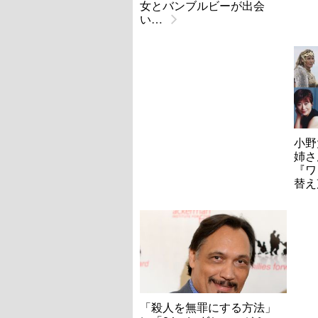
女とバンブルビーが出会
い…
小野
姉さ
『ワ
替え
「殺人を無罪にする方法」