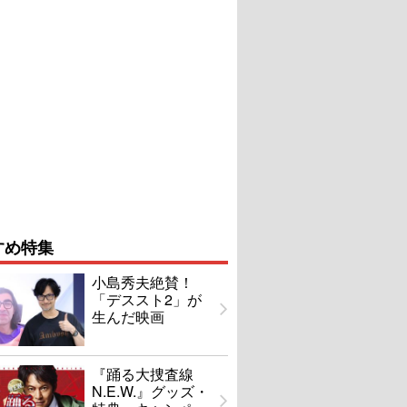
すめ特集
小島秀夫絶賛！
「デススト2」が
生んだ映画
『踊る大捜査線
N.E.W.』グッズ・