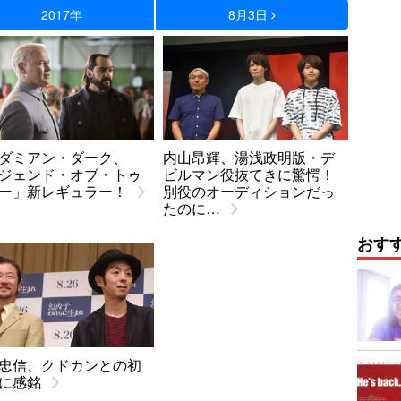
2017年
8月3日
ダミアン・ダーク、
内山昂輝、湯浅政明版・デ
ジェンド・オブ・トゥ
ビルマン役抜てきに驚愕！
ー」新レギュラー！
別役のオーディションだっ
たのに…
おす
忠信、クドカンとの初
に感銘