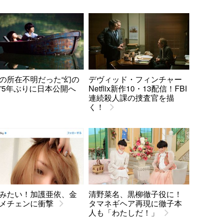
の所在不明だった“幻の
デヴィッド・フィンチャー
”5年ぶりに日本公開へ
Netflix新作10・13配信！FBI
連続殺人課の捜査官を描
く！
みたい！加護亜依、金
清野菜名、黒柳徹子役に！
メチェンに衝撃
タマネギヘア再現に徹子本
人も「わたしだ！」