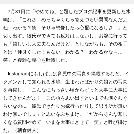
7月31日に「やめてね」と題したブログ記事を更新した水
嶋は、「これさ…めっちゃくちゃ答えづらい質問なんだよ
ね わかる？笑 そりゃ想像したら心配になるしさ…」と
切り出す。彼氏ができても反対はしないし、お嫁に行って
も「嬉しいし大丈夫なんだけど」としながらも、その相手
とは「仲良くしたくもない わかる？ わかるかな～…
笑」と複雑な親心を吐露した。
Instagramにもしばしば育児中の写真を掲載するなど、イ
クメンとして知られる水嶋。生まれたばかりの娘との写真
を再掲し、「こんなにちっさい頃からずっと大事に大事に
してきたんだよ！ この頃を思い出すといまでも涙ぐむぐ
らいなのに 彼氏できたりお嫁行ったりして思う所が無い
わけ無いでしょ」と思いをぶちまけ、「だからそんな悲し
くなる質問やめて いまを大事にさせて 笑」と呼び掛け
た。（朝倉健人）