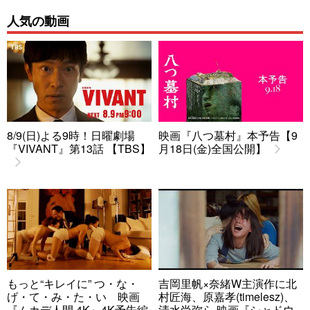
人気の動画
8/9(日)よる9時！日曜劇場
映画『八つ墓村』本予告【9
『VIVANT』第13話 【TBS】
月18日(金)全国公開】
もっと“キレイに” つ・な・
吉岡里帆×奈緒W主演作に北
げ・て・み・た・い 映画
村匠海、原嘉孝(timelesz)、
『ムカデ人間 4K』4K予告編
清水尚弥ら 映画『シャドウ