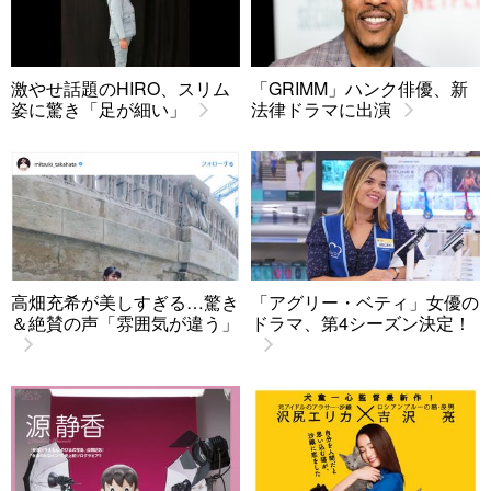
激やせ話題のHIRO、スリム
「GRIMM」ハンク俳優、新
姿に驚き「足が細い」
法律ドラマに出演
高畑充希が美しすぎる…驚き
「アグリー・ベティ」女優の
＆絶賛の声「雰囲気が違う」
ドラマ、第4シーズン決定！