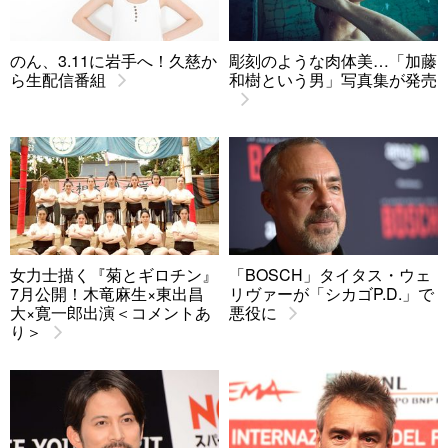
のん、3.11に岩手へ！久慈か
彫刻のような肉体美…「加藤
ら生配信番組
和樹という男」写真集が発売
女力士描く『菊とギロチン』
「BOSCH」タイタス・ウェ
7月公開！木竜麻生×東出昌
リヴァーが「シカゴP.D.」で
大×寛一郎出演＜コメントあ
悪役に
り＞