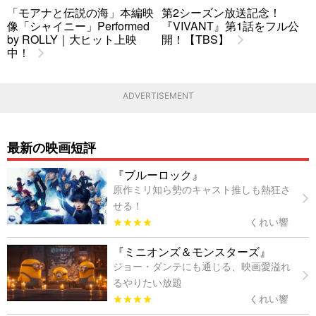
「モアナと伝説の海」本編映
第2シーズン放送記念！
像「シャイニー」Performed
『VIVANT』第1話をフル公
by ROLLY｜大ヒット上映
開！【TBS】
中！
ADVERTISEMENT
最新の映画短評
『ブルーロック』
原作ミリ知ら勢のキャスト推しも熱狂さ
せる！
★★★★
くれい響
『ミニオンズ＆モンスターズ』
ジョー・ダンテにも通じる、映画愛溢れ
るやりたい放題
★★★★
くれい響