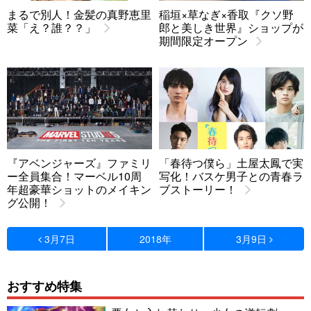
まるで別人！金髪の真野恵里
稲垣×草なぎ×香取『クソ野
菜「え？誰？？」
郎と美しき世界』ショップが
期間限定オープン
『アベンジャーズ』ファミリ
「春待つ僕ら」土屋太鳳で実
ー全員集合！マーベル10周
写化！バスケ男子との青春ラ
年超豪華ショットのメイキン
ブストーリー！
グ公開！
3月7日
2018年
3月9日
おすすめ特集