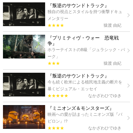
『叛逆のサウンドトラック』
独自の視点とスタイルを持つ衝撃ドキュ
メンタリー
★★★★
猿渡 由紀
『プリミティヴ・ウォー 恐竜戦
争』
ホラーテイストのB級「ジュラシック・パ
ーク」
★★★
猿渡 由紀
『叛逆のサウンドトラック』
今も続く欧米による植民地主義の断片を
暴くビジュアル・エッセイ
★★★★★
なかざわひでゆき
『ミニオンズ＆モンスターズ』
映画への愛が詰まったミニオンズ版『バ
ビロン』!?
★★★★
なかざわひでゆき