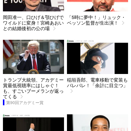
岡田准一、口ひげ＆顎ひげで
「5時に夢中！」リュック・
ワイルドに変身！宮崎あおい
ベッソン監督が生出演！
との結婚後初の公の場
トランプ大統領、アカデミー
稲垣吾郎、電車移動で変装も
賞最低視聴率にはしゃぐ！
バレバレ！「余計に目立つ」
も、すごいブーメランが返っ
てくる
第90回アカデミー賞