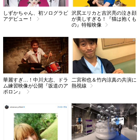
しずかちゃん、初ソログラビ
沢尻エリカと吉沢亮の泣き顔
アデビュー！
が美しすぎる！『猫は抱くも
の』特報映像
華麗すぎ…！中川大志、ドラ
二宮和也＆竹内涼真の共演に
ム練習映像が公開『坂道のア
熱視線
ポロン』