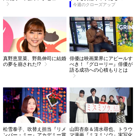
今週のクローズアップ
真野恵里菜、野島伸司に結婚
俳優は映画業界にアピールす
の夢を崩された!?
べき！『グローリー』俳優が
語る成功への心積もりとは
松雪泰子、吹替え担当『リメ
山田杏奈＆清水尋也、トラウ
ンバー・ミー』アカデミー賞
マ漫画『ミスミソウ』実写化