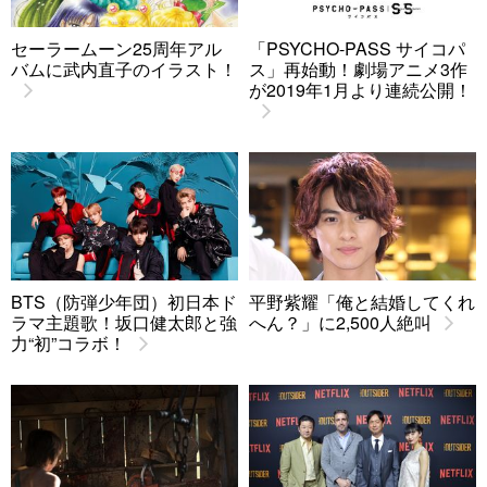
セーラームーン25周年アル
「PSYCHO-PASS サイコパ
バムに武内直子のイラスト！
ス」再始動！劇場アニメ3作
が2019年1月より連続公開！
BTS（防弾少年団）初日本ド
平野紫耀「俺と結婚してくれ
ラマ主題歌！坂口健太郎と強
へん？」に2,500人絶叫
力“初”コラボ！