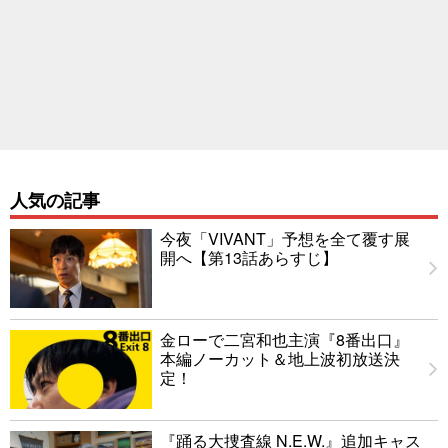
人気の記事
今夜「VIVANT」予想を全て覆す展
開へ【第13話あらすじ】
金ローで二宮和也主演『8番出口』
本編ノーカット＆地上波初放送決
定！
『踊る大捜査線 N.E.W.』追加キャス