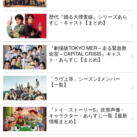
歴代『踊る大捜査線』シリーズあら
すじ・キャスト【まとめ】
『劇場版TOKYO MER～走る緊急救
命室～CAPITAL CRISIS』キャス
ト・あらすじ【まとめ】
「ラヴ上等」シーズン2メンバー
【一覧】
『トイ・ストーリー5』吹替声優・
キャラクター・あらすじ一覧【最新
情報まとめ】