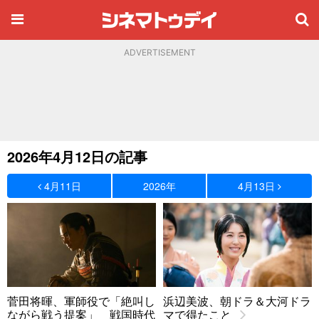
ADVERTISEMENT
2026年4月12日の記事
4月11日
2026年
4月13日
菅田将暉、軍師役で「絶叫し
浜辺美波、朝ドラ＆大河ドラ
ながら戦う提案」 戦国時代
マで得たこと