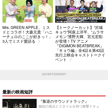
Mrs. GREEN APPLE、ミス
【トークノーカット】“沢城
ドとコラボ！大森元貴「ハニ
キョウ”阿座上洋平、“ムラサ
ーチュロのここが好きっ！」
メモン”濱野大輝、宮元宏彰
3人でミスド愛語る
が登壇！TV アニメ
『DIGIMON BEATBREAK』
「キョウ編」全4話＆第42話
先行上映会キャストトークイ
ベント
ADVERTISEMENT
最新の映画短評
『叛逆のサウンドトラック』
独自の視点とスタイルを持つ衝撃ドキュ