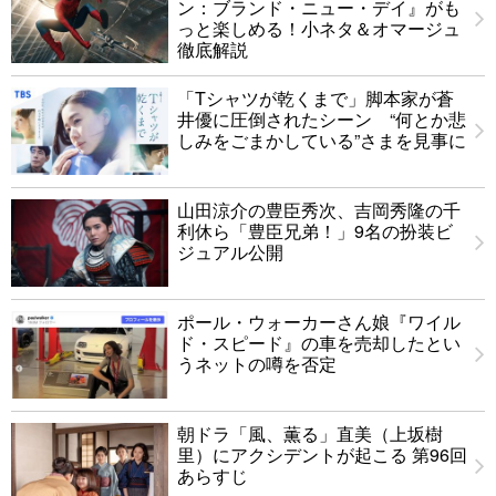
ン：ブランド・ニュー・デイ』がも
っと楽しめる！小ネタ＆オマージュ
徹底解説
「Tシャツが乾くまで」脚本家が蒼
井優に圧倒されたシーン “何とか悲
しみをごまかしている”さまを見事に
山田涼介の豊臣秀次、吉岡秀隆の千
利休ら「豊臣兄弟！」9名の扮装ビ
ジュアル公開
ポール・ウォーカーさん娘『ワイル
ド・スピード』の車を売却したとい
うネットの噂を否定
朝ドラ「風、薫る」直美（上坂樹
里）にアクシデントが起こる 第96回
あらすじ