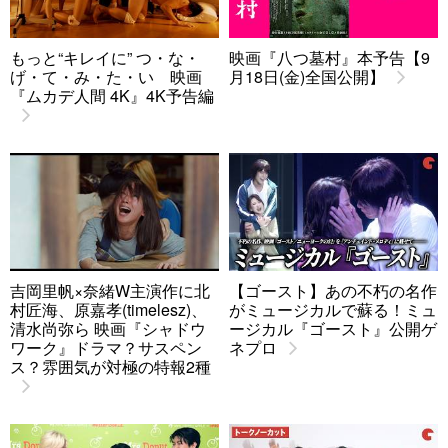
もっと“キレイに” つ・な・
映画『八つ墓村』本予告【9
げ・て・み・た・い 映画
月18日(金)全国公開】
『ムカデ人間 4K』4K予告編
吉岡里帆×奈緒W主演作に北
【ゴースト】あの不朽の名作
村匠海、原嘉孝(timelesz)、
がミュージカルで蘇る！ミュ
清水尚弥ら 映画『シャドウ
ージカル『ゴースト』公開ゲ
ワーク』ドラマ？サスペン
ネプロ
ス？雰囲気が対極の特報2種