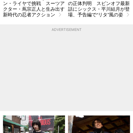
ン・ライヤで挑戦 スーツア
の正体判明 スピンオフ最新
クター・蔦宗正人と生み出す
話にシックス・平川結月が登
新時代の忍者アクション
場、予告編で“リタ”風の姿
ADVERTISEMENT