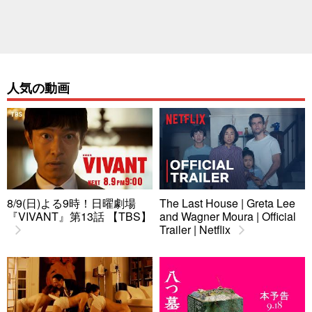
人気の動画
8/9(日)よる9時！日曜劇場
The Last House | Greta Lee
『VIVANT』第13話 【TBS】
and Wagner Moura | Official
Trailer | Netflix