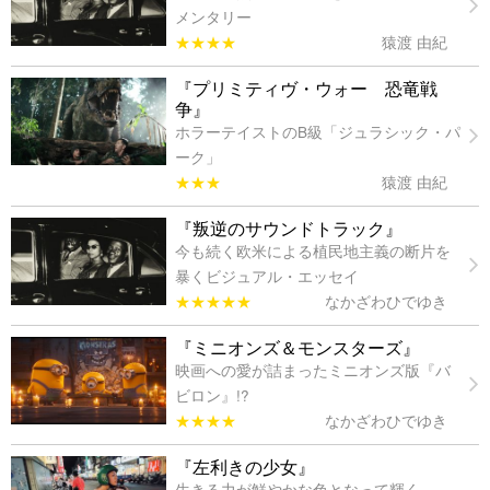
メンタリー
★★★★
猿渡 由紀
『プリミティヴ・ウォー 恐竜戦
争』
ホラーテイストのB級「ジュラシック・パ
ーク」
★★★
猿渡 由紀
『叛逆のサウンドトラック』
今も続く欧米による植民地主義の断片を
暴くビジュアル・エッセイ
★★★★★
なかざわひでゆき
『ミニオンズ＆モンスターズ』
映画への愛が詰まったミニオンズ版『バ
ビロン』!?
★★★★
なかざわひでゆき
『左利きの少女』
生きる力が鮮やかな色となって輝く