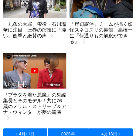
「九条の大罪」雫役・石川瑠
「岸辺露伴」チームが描く妖
華に注目 圧巻の演技に「凄
怪スネコスリの裏側 高橋一
い」衝撃と絶賛の声
生「何通りもの解釈ができ
る」
『プラダを着た悪魔』の鬼編
集長とそのモデル！共に76
歳のメリル・ストリープ＆ア
ナ・ウィンターが夢の競演
4月11日
2026年
4月13日