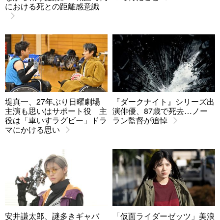
における死との距離感意識
堤真一、27年ぶり日曜劇場
『ダークナイト』シリーズ出
主演も思いはサポート役 主
演俳優、87歳で死去…ノー
役は「車いすラグビー」ドラ
ラン監督が追悼
マにかける思い
安井謙太郎、謎多きギャバ
「仮面ライダーゼッツ」美浪