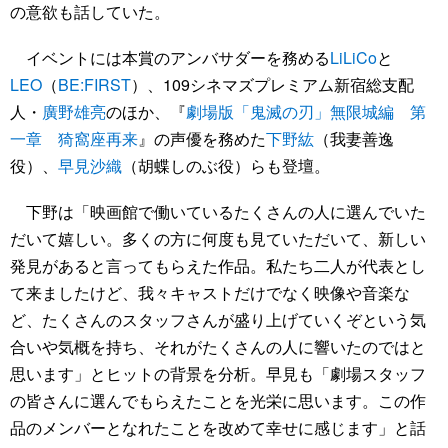
の意欲も話していた。
イベントには本賞のアンバサダーを務める
LiLiCo
と
LEO
（
BE:FIRST
）、109シネマズプレミアム新宿総支配
人・
廣野雄亮
のほか、『
劇場版「鬼滅の刃」無限城編 第
一章 猗窩座再来
』の声優を務めた
下野紘
（我妻善逸
役）、
早見沙織
（胡蝶しのぶ役）らも登壇。
下野は「映画館で働いているたくさんの人に選んでいた
だいて嬉しい。多くの方に何度も見ていただいて、新しい
発見があると言ってもらえた作品。私たち二人が代表とし
て来ましたけど、我々キャストだけでなく映像や音楽な
ど、たくさんのスタッフさんが盛り上げていくぞという気
合いや気概を持ち、それがたくさんの人に響いたのではと
思います」とヒットの背景を分析。早見も「劇場スタッフ
の皆さんに選んでもらえたことを光栄に思います。この作
品のメンバーとなれたことを改めて幸せに感じます」と話