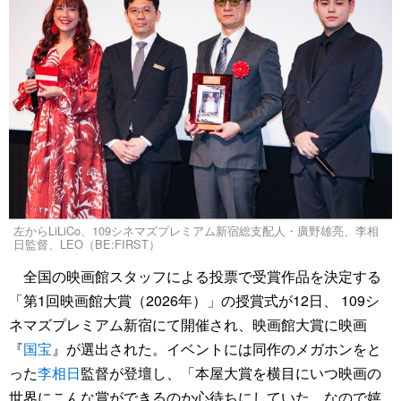
左からLiLiCo、109シネマズプレミアム新宿総支配人・廣野雄亮、李相
日監督、LEO（BE:FIRST）
全国の映画館スタッフによる投票で受賞作品を決定する
「第1回映画館大賞（2026年）」の授賞式が12日、 109シ
ネマズプレミアム新宿にて開催され、映画館大賞に映画
『
国宝
』が選出された。イベントには同作のメガホンをと
った
李相日
監督が登壇し、「本屋大賞を横目にいつ映画の
世界にこんな賞ができるのか心待ちにしていた。なので嬉