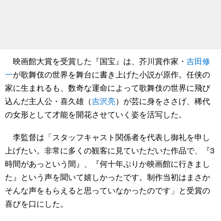
映画館大賞を受賞した『国宝』は、芥川賞作家・
吉田修
一
が歌舞伎の世界を舞台に書き上げた小説が原作。任侠の
家に生まれるも、数奇な運命によって歌舞伎の世界に飛び
込んだ主人公・喜久雄（
吉沢亮
）が芸に身をささげ、稀代
の女形として才能を開花させていく姿を活写した。
李監督は「スタッフキャスト関係者を代表し御礼を申し
上げたい。非常に多くの観客に見ていただいた作品で、『3
時間があっという間』、『何十年ぶりか映画館に行きまし
た』という声を聞いて嬉しかったです。制作当初はまさか
そんな声をもらえると思っていなかったのです」と受賞の
喜びを口にした。