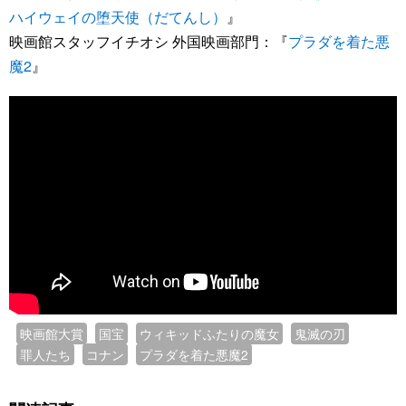
ハイウェイの堕天使（だてんし）
』
映画館スタッフイチオシ 外国映画部門：『
プラダを着た悪
魔2
』
映画館大賞
国宝
ウィキッドふたりの魔女
鬼滅の刃
罪人たち
コナン
プラダを着た悪魔2