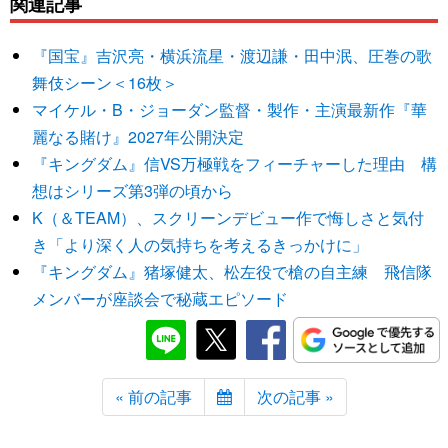
関連記事
『国宝』吉沢亮・横浜流星・渡辺謙・田中泯、圧巻の歌
舞伎シーン＜16枚＞
マイケル・B・ジョーダン監督・製作・主演最新作『華
麗なる賭け』2027年公開決定
『キングダム』信VS万極戦をフィーチャーした理由 構
想はシリーズ第3弾の頃から
K（＆TEAM）、スクリーンデビュー作で悔しさと気付
き「より深く人の気持ちを考えるきっかけに」
『キングダム』猪塚健太、松左役で槍の自主練 飛信隊
メンバーが座談会で秘蔵エピソード
« 前の記事
次の記事 »