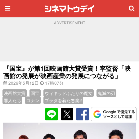
ADVERTISEMENT
『国宝』が第1回映画館大賞受賞！李監督「映
画館の発展が映画産業の発展につながる」
2026年5月12日
17時07分
映画館大賞
国宝
ウィキッドふたりの魔女
鬼滅の刃
罪人たち
コナン
プラダを着た悪魔2