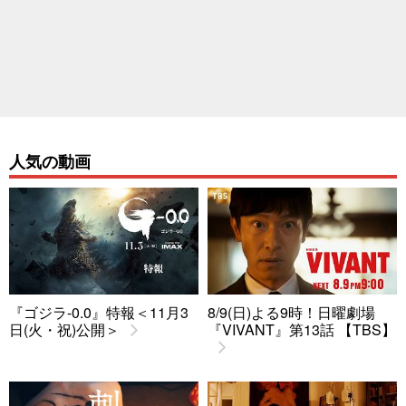
人気の動画
『ゴジラ-0.0』特報＜11月3
8/9(日)よる9時！日曜劇場
日(火・祝)公開＞
『VIVANT』第13話 【TBS】