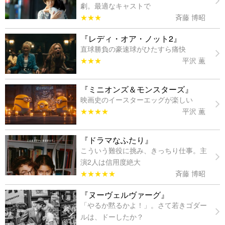
劇。最適なキャストで
★★★
斉藤 博昭
『レディ・オア・ノット2』
直球勝負の豪速球がひたすら痛快
★★★
平沢 薫
『ミニオンズ＆モンスターズ』
映画史のイースターエッグが楽しい
★★★★
平沢 薫
『ドラマなふたり』
こういう難役に挑み、きっちり仕事。主
演2人は信用度絶大
★★★★★
斉藤 博昭
『ヌーヴェルヴァーグ』
「やるか黙るかよ！」。さて若きゴダー
ルは、ドーしたか？