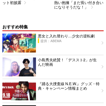
ット初披露
熱い抱擁「まだ長い付き合い
になりそうだな！」
おすすめ特集
悪女と入れ替わり…少女の逆転劇
提供：ABEMA
小島秀夫絶賛！「デススト2」が生
んだ映画
『踊る大捜査線 N.E.W.』グッズ・特
典・キャンペーン情報まとめ