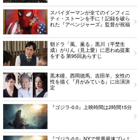
スパイダーマンが全てのインフィニ
ティ・ストーンを手に！記録を破ら
れた『アベンジャーズ』監督が祝福
朝ドラ「風、薫る」黒川（平埜生
成）がりん（見上愛）に思わぬ提案
をする 第95回あらすじ
黒木瞳、西岡徳馬、吉田羊、女性の
性を描く『月がみている』に出演決
定
『ゴジラ-0.0』上映時間は2時間15分
『ゴジラ-0.0』NYで世界最速プレミ