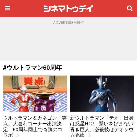
ADVERTISEMENT
#ウルトラマン60周年
ウルトラマン＆カネゴン「笑
新ウルトラマン「テオ」出身
点」大喜利コーナー出演決
は惑星H12 闘いを好まない
定 60周年同士で奇跡のコ
青き巨人、必殺技はテオシウ
ラボ
ム光線