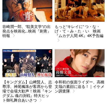
谷崎潤一郎、“耽美文学”の出
もっと“キレイに” つ・な・
発点を映画化...映画『刺青』
げ・て・み・た・い 映画
特報
『ムカデ人間 4K』4K予告編
【キングダム】山﨑賢人、志
令和初の仮面ライダー、高橋
尊淳、神尾楓珠が客席から登
文哉の素顔に迫る！｜イケメ
場で会場大歓声！映画『キン
ン調査隊
グダム 魂の決戦』特大ヒッ
ト御礼舞台あいさつ