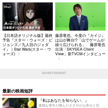
【日本語オリジナル版】最終
藤原竜也、今度の『カイジ』
予告『スター・ウォーズ：ビ
は山が舞台!?「山でゲームが
ジョンズ／九人目のジェダ
繰り広げられる」 藤原竜也
イ』｜Star Wars(スター・ウ
出演「SKYSEA Client
ォーズ)
View」新TVCMインタビュー
ADVERTISEMENT
最新の映画短評
『私はあなたを知らない、』
孤独な青年が掴んだささやかな幸せと悲