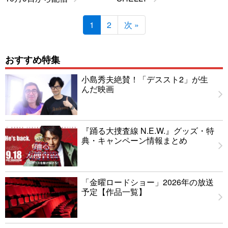
1
2
次 »
おすすめ特集
小島秀夫絶賛！「デススト2」が生
んだ映画
『踊る大捜査線 N.E.W.』グッズ・特
典・キャンペーン情報まとめ
「金曜ロードショー」2026年の放送
予定【作品一覧】