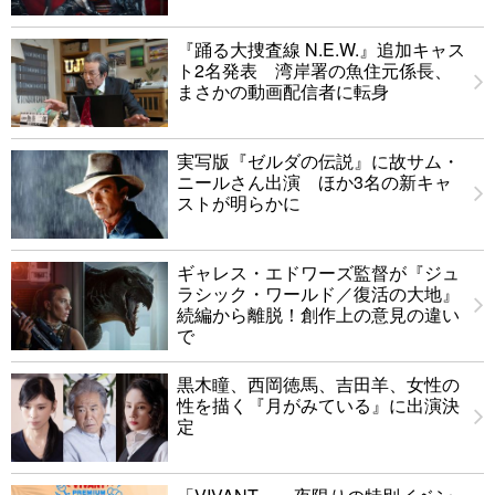
『踊る大捜査線 N.E.W.』追加キャス
ト2名発表 湾岸署の魚住元係長、
まさかの動画配信者に転身
実写版『ゼルダの伝説』に故サム・
ニールさん出演 ほか3名の新キャ
ストが明らかに
ギャレス・エドワーズ監督が『ジュ
ラシック・ワールド／復活の大地』
続編から離脱！創作上の意見の違い
で
黒木瞳、西岡徳馬、吉田羊、女性の
性を描く『月がみている』に出演決
定