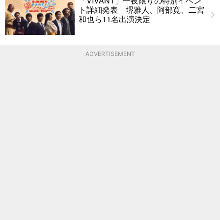
「VIVANT」一夜限りの特別イベン
ト詳細発表 堺雅人、阿部寛、二宮
和也ら11名出演決定
ADVERTISEMENT