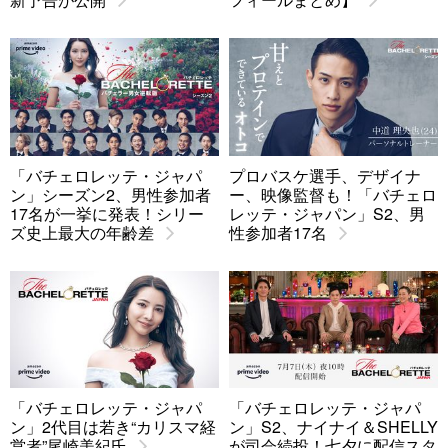
「バチェロレッテ・ジャパ
プロバスケ選手、デザイナ
ン」シーズン2、男性参加者
ー、映像監督も！「バチェロ
17名が一挙に発表！シリー
レッテ・ジャパン」S2、男
ズ史上最大の年齢差
性参加者17名
「バチェロレッテ・ジャパ
「バチェロレッテ・ジャパ
ン」2代目は若き“カリスマ経
ン」S2、ナイナイ＆SHELLY
営者”尾崎美紀氏
が司会続投！七夕に配信スタ