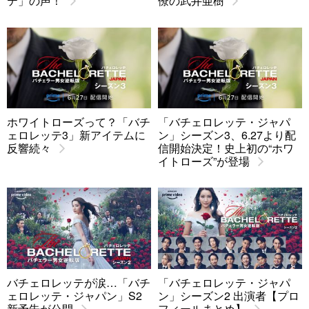
テ」の声！
僚の武井亜樹
ホワイトローズって？「バチ
「バチェロレッテ・ジャパ
ェロレッテ3」新アイテムに
ン」シーズン3、6.27より配
反響続々
信開始決定！史上初の“ホワ
イトローズ”が登場
バチェロレッテが涙…「バチ
「バチェロレッテ・ジャパ
ェロレッテ・ジャパン」S2
ン」シーズン2 出演者【プロ
新予告が公開
フィールまとめ】