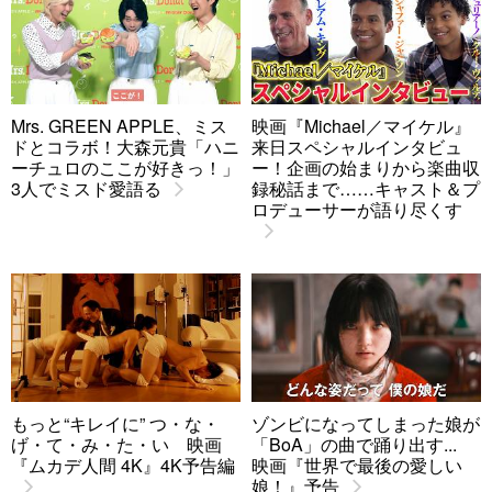
Mrs. GREEN APPLE、ミス
映画『Michael／マイケル』
ドとコラボ！大森元貴「ハニ
来日スペシャルインタビュ
ーチュロのここが好きっ！」
ー！企画の始まりから楽曲収
3人でミスド愛語る
録秘話まで……キャスト＆プ
ロデューサーが語り尽くす
もっと“キレイに” つ・な・
ゾンビになってしまった娘が
げ・て・み・た・い 映画
「BoA」の曲で踊り出す...
『ムカデ人間 4K』4K予告編
映画『世界で最後の愛しい
娘！』予告