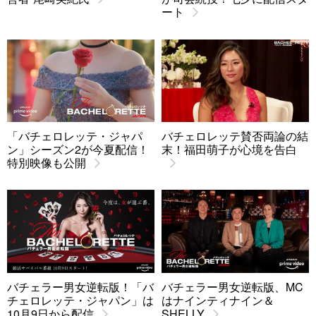
ート
「バチェロレッテ・ジャパ
バチェロレッテ賛否両論の結
ン」シーズン2が今夏配信！
末！福田萌子が心境を告白
特別映像も公開
バチェラー男女逆転版！「バ
バチェラー男女逆転版、MC
チェロレッテ・ジャパン」は
はナインティナイン＆
10月9日から配信
SHELLY