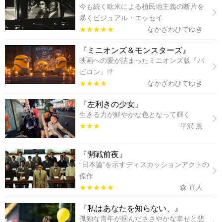
今も続く欧米による植民地主義の断片を
暴くビジュアル・エッセイ
★★★★★
なかざわひでゆき
『ミニオンズ＆モンスターズ』
映画への愛が詰まったミニオンズ版『バ
ビロン』!?
★★★★
なかざわひでゆき
『左利きの少女』
生きる力が鮮やかな色となって輝く
★★★
平沢 薫
『開戦前夜』
“日本論”を示すディスカッションアクトの
傑作
★★★★★
森 直人
『私はあなたを知らない、』
孤独な青年が掴んだささやかな幸せと悲