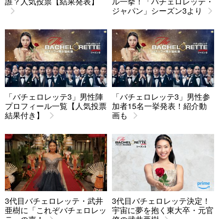
誰？人気投票【結果発表】
ル一挙！「バチェロレッテ・
ジャパン」シーズン3より
「バチェロレッテ3」男性陣
「バチェロレッテ3」男性参
プロフィール一覧【人気投票
加者15名一挙発表！紹介動
結果付き】
画も
3代目バチェロレッテ・武井
3代目バチェロレッテ決定！
亜樹に「これぞバチェロレッ
宇宙に夢を抱く東大卒・元官