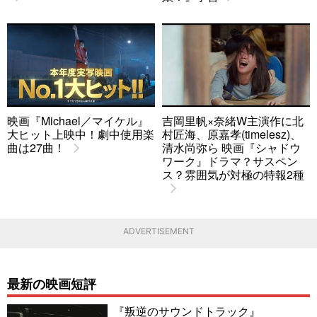
映画『Michael／マイケル』
吉岡里帆×奈緒W主演作に北
大ヒット上映中！劇中使用楽
村匠海、原嘉孝(timelesz)、
曲は27曲！
清水尚弥ら 映画『シャドウ
ワーク』ドラマ？サスペン
ス？雰囲気が対極の特報2種
ADVERTISEMENT
最新の映画短評
『叛逆のサウンドトラック』