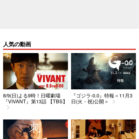
人気の動画
8/9(日)よる9時！日曜劇場
『ゴジラ-0.0』特報＜11月3
『VIVANT』第13話 【TBS】
日(火・祝)公開＞