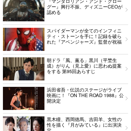
『マンダロリアン・アンド・グロー
グー』興行不振、ディズニーCEOが
認める
スパイダーマンが全てのインフィニ
ティ・ストーンを手に！記録を破ら
れた『アベンジャーズ』監督が祝福
朝ドラ「風、薫る」黒川（平埜生
成）がりん（見上愛）に思わぬ提案
をする 第95回あらすじ
浜田省吾・伝説のステージがライブ
映画に！『ON THE ROAD 1988』公
開決定
黒木瞳、西岡徳馬、吉田羊、女性の
性を描く『月がみている』に出演決
定