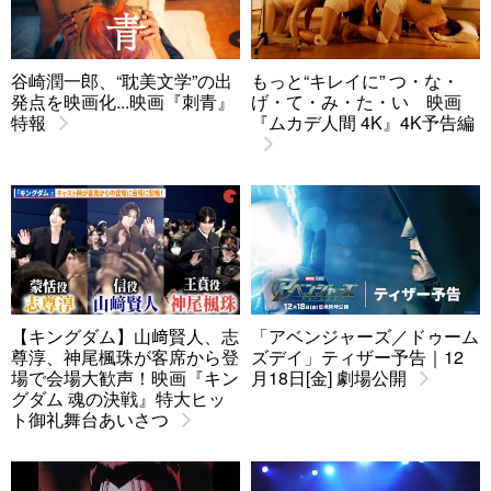
谷崎潤一郎、“耽美文学”の出
もっと“キレイに” つ・な・
発点を映画化...映画『刺青』
げ・て・み・た・い 映画
特報
『ムカデ人間 4K』4K予告編
【キングダム】山﨑賢人、志
「アベンジャーズ／ドゥーム
尊淳、神尾楓珠が客席から登
ズデイ」ティザー予告｜12
場で会場大歓声！映画『キン
月18日[金] 劇場公開
グダム 魂の決戦』特大ヒッ
ト御礼舞台あいさつ