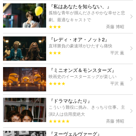
『私はあなたを知らない、』
孤独な青年が掴んだささやかな幸せと悲
劇。最適なキャストで
★★★
斉藤 博昭
『レディ・オア・ノット2』
直球勝負の豪速球がひたすら痛快
★★★
平沢 薫
『ミニオンズ＆モンスターズ』
映画史のイースターエッグが楽しい
★★★★
平沢 薫
『ドラマなふたり』
こういう難役に挑み、きっちり仕事。主
演2人は信用度絶大
★★★★★
斉藤 博昭
『ヌーヴェルヴァーグ』