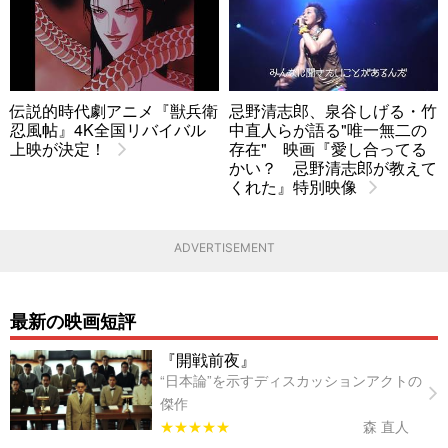
伝説的時代劇アニメ『獣兵衛
忌野清志郎、泉谷しげる・竹
忍風帖』4K全国リバイバル
中直人らが語る"唯一無二の
上映が決定！
存在" 映画『愛し合ってる
かい？ 忌野清志郎が教えて
くれた』特別映像
ADVERTISEMENT
最新の映画短評
『開戦前夜』
“日本論”を示すディスカッションアクトの
傑作
★★★★★
森 直人