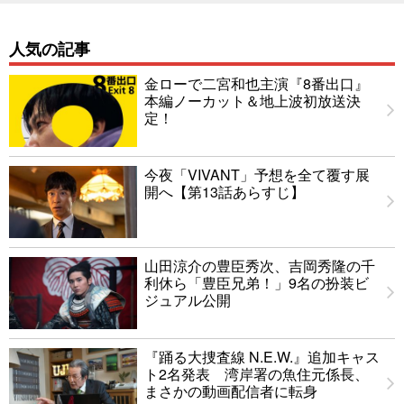
人気の記事
金ローで二宮和也主演『8番出口』
本編ノーカット＆地上波初放送決
定！
今夜「VIVANT」予想を全て覆す展
開へ【第13話あらすじ】
山田涼介の豊臣秀次、吉岡秀隆の千
利休ら「豊臣兄弟！」9名の扮装ビ
ジュアル公開
『踊る大捜査線 N.E.W.』追加キャス
ト2名発表 湾岸署の魚住元係長、
まさかの動画配信者に転身