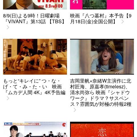
8/9(日)よる9時！日曜劇場
映画『八つ墓村』本予告【9
『VIVANT』第13話 【TBS】
月18日(金)全国公開】
もっと“キレイに” つ・な・
吉岡里帆×奈緒W主演作に北
げ・て・み・た・い 映画
村匠海、原嘉孝(timelesz)、
『ムカデ人間 4K』4K予告編
清水尚弥ら 映画『シャドウ
ワーク』ドラマ？サスペン
ス？雰囲気が対極の特報2種