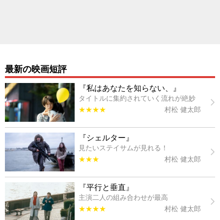
最新の映画短評
『私はあなたを知らない、』
タイトルに集約されていく流れが絶妙
★★★★
村松 健太郎
『シェルター』
見たいステイサムが見れる！
★★★
村松 健太郎
『平行と垂直』
主演二人の組み合わせが最高
★★★★
村松 健太郎