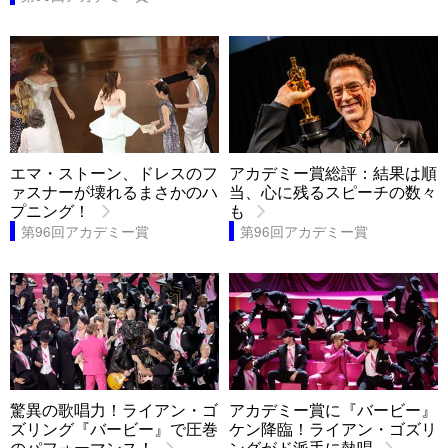
エマ・ストーン、ドレスのフ
アカデミー賞総評：結果は順
ァスナーが壊れるまさかのハ
当、心に残るスピーチの数々
プニング！
も
第96回アカデミー賞
第96回アカデミー賞
驚異の歌唱力！ライアン・ゴ
アカデミー賞に『バービー』
ズリング『バービー』で圧巻
ケン降臨！ライアン・ゴズリ
のパフォーマンス！
ングがド派手に熱唱