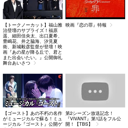
【トークノーカット】福山雅
映画『恋の罪』特報
治登壇のサプライズ！福原
遥、細田佳央太、出口夏希、
豊嶋花、井之脇海、汐見夏
衛、新城毅彦監督が登壇！映
画『あの星が降る丘で、君と
また出会いたい。』公開御礼
舞台あいさつ
【ゴースト】あの不朽の名作
第2シーズン放送記念！
がミュージカルで蘇る！ミュ
『VIVANT』第1話をフル公
ージカル『ゴースト』公開ゲ
開！【TBS】