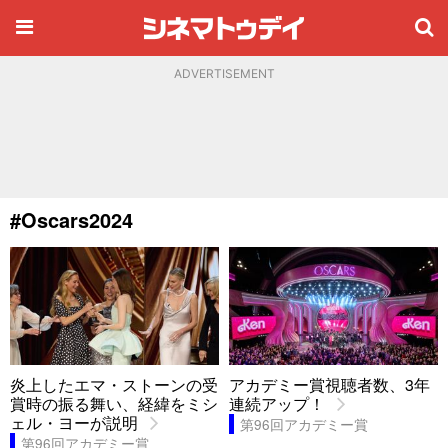
ADVERTISEMENT
#Oscars2024
炎上したエマ・ストーンの受
アカデミー賞視聴者数、3年
賞時の振る舞い、経緯をミシ
連続アップ！
ェル・ヨーが説明
第96回アカデミー賞
第96回アカデミー賞