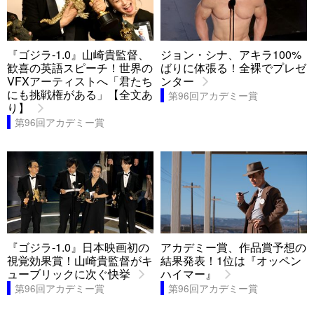
『ゴジラ-1.0』山崎貴監督、
ジョン・シナ、アキラ100%
歓喜の英語スピーチ！世界の
ばりに体張る！全裸でプレゼ
VFXアーティストへ「君たち
ンター
にも挑戦権がある」【全文あ
第96回アカデミー賞
り】
第96回アカデミー賞
『ゴジラ-1.0』日本映画初の
アカデミー賞、作品賞予想の
視覚効果賞！山崎貴監督がキ
結果発表！1位は『オッペン
ューブリックに次ぐ快挙
ハイマー』
第96回アカデミー賞
第96回アカデミー賞