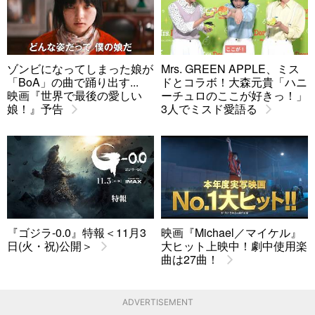
ゾンビになってしまった娘が
Mrs. GREEN APPLE、ミス
「BoA」の曲で踊り出す...
ドとコラボ！大森元貴「ハニ
映画『世界で最後の愛しい
ーチュロのここが好きっ！」
娘！』予告
3人でミスド愛語る
『ゴジラ-0.0』特報＜11月3
映画『Michael／マイケル』
日(火・祝)公開＞
大ヒット上映中！劇中使用楽
曲は27曲！
ADVERTISEMENT