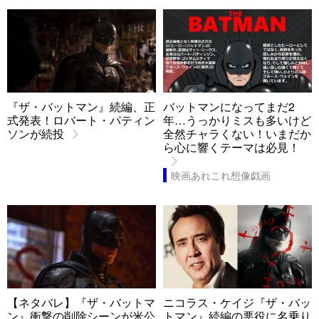
『ザ・バットマン』続編、正
バットマンになってまだ2
式発表！ロバート・パティン
年…うっかりミスも多いけど
ソンが続投
全然チャラくない！いまだか
ら心に響くテーマは必見！
映画あれこれ想像戯画
【ネタバレ】『ザ・バットマ
ニコラス・ケイジ『ザ・バッ
ン』衝撃の削除シーンが米公
トマン』続編の悪役に名乗り