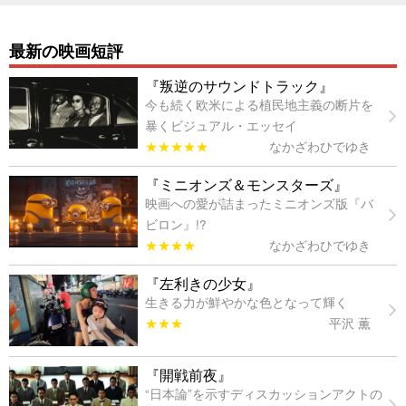
最新の映画短評
『叛逆のサウンドトラック』
今も続く欧米による植民地主義の断片を
暴くビジュアル・エッセイ
★★★★★
なかざわひでゆき
『ミニオンズ＆モンスターズ』
映画への愛が詰まったミニオンズ版『バ
ビロン』!?
★★★★
なかざわひでゆき
『左利きの少女』
生きる力が鮮やかな色となって輝く
★★★
平沢 薫
『開戦前夜』
“日本論”を示すディスカッションアクトの