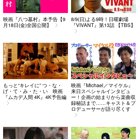
映画『八つ墓村』本予告【9
8/9(日)よる9時！日曜劇場
月18日(金)全国公開】
『VIVANT』第13話 【TBS】
もっと“キレイに” つ・な・
映画『Michael／マイケル』
げ・て・み・た・い 映画
来日スペシャルインタビュ
『ムカデ人間 4K』4K予告編
ー！企画の始まりから楽曲収
録秘話まで……キャスト＆プ
ロデューサーが語り尽くす