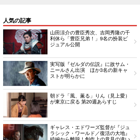
人気の記事
山田涼介の豊臣秀次、吉岡秀隆の千
利休ら「豊臣兄弟！」9名の扮装ビ
ジュアル公開
実写版『ゼルダの伝説』に故サム・
ニールさん出演 ほか3名の新キャ
ストが明らかに
朝ドラ「風、薫る」りん（見上愛）
が東京に戻る 第20週あらすじ
ギャレス・エドワーズ監督が『ジュ
ラシック・ワールド／復活の大地』
続編から離脱！創作上の意見の違い