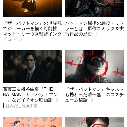
『ザ・バットマン』の世界観
バットマン屈指の悪役・リド
でジョーカーを描く可能性
ラーとは 原作コミック＆実
マット・リーヴス監督インタ
写作品の歴史
ビュー
斎藤工＆板谷由夏『THE
『ザ・バットマン』キャスト
BATMAN－ザ・バットマン
も携わった唯一無二のコスチ
－』などイチオシ映画談
ューム秘話
はみだし映画工房