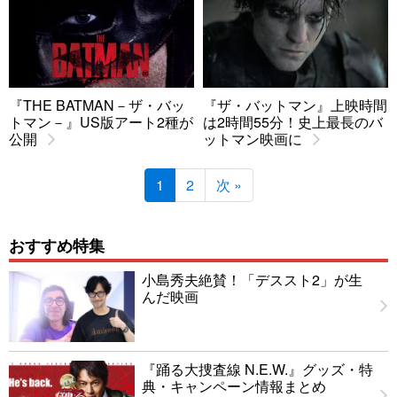
『THE BATMAN－ザ・バッ
『ザ・バットマン』上映時間
トマン－』US版アート2種が
は2時間55分！史上最長のバ
公開
ットマン映画に
1
2
次 »
おすすめ特集
小島秀夫絶賛！「デススト2」が生
んだ映画
『踊る大捜査線 N.E.W.』グッズ・特
典・キャンペーン情報まとめ