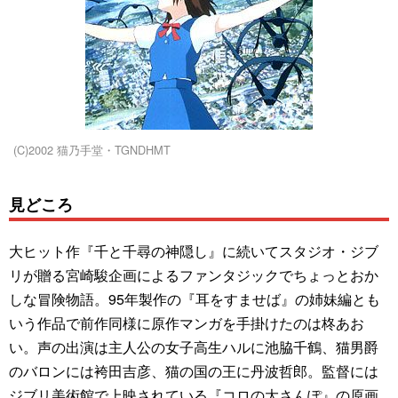
(C)2002 猫乃手堂・TGNDHMT
見どころ
大ヒット作『千と千尋の神隠し』に続いてスタジオ・ジブ
リが贈る宮崎駿企画によるファンタジックでちょっとおか
しな冒険物語。95年製作の『耳をすませば』の姉妹編とも
いう作品で前作同様に原作マンガを手掛けたのは柊あお
い。声の出演は主人公の女子高生ハルに池脇千鶴、猫男爵
のバロンには袴田吉彦、猫の国の王に丹波哲郎。監督には
ジブリ美術館で上映されている『コロの大さんぽ』の原画