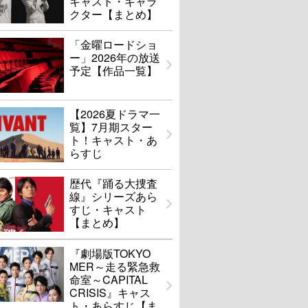
キャスト・キャラ
クター【まとめ】
「金曜ロードショ
ー」2026年の放送
予定【作品一覧】
【2026夏ドラマ一
覧】7月期スター
ト！キャスト・あ
らすじ
歴代『踊る大捜査
線』シリーズあら
すじ・キャスト
【まとめ】
『劇場版TOKYO
MER～走る緊急救
命室～CAPITAL
CRISIS』キャス
ト・あらすじ【ま