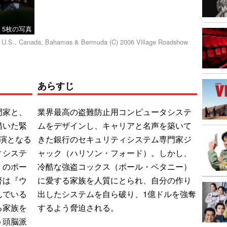
5枚の写真
. - U.S., Canada, Bahamas & Bermuda (C) 2006 Village Roadshow
あらすじ
門家と、
業界最高の盗難防止用コンピュータシステ
描いた緊
ムをデザインし、キャリアと名声を築いて
演となる
きた銀行のセキュリティシステム専門家ジ
ィシステ
ャック（ハリソン・フォード）。しかし、
』のポー
冷酷な強盗コックス（ポール・ベタニー）
督は『ウ
に愛する家族を人質にとられ、自分の作り
んでいる
出したシステムを自ら破り、1億ドルを強奪
る家族を
するよう脅迫される。
う頭脳派