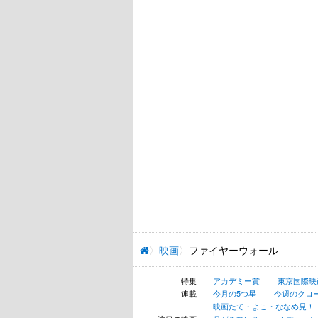
映画
ファイヤーウォール
特集
アカデミー賞
東京国際映
連載
今月の5つ星
今週のクロ
映画たて・よこ・ななめ見！