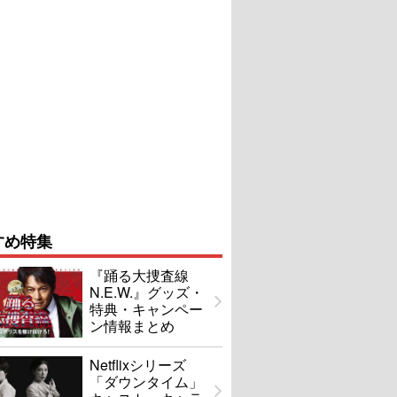
すめ特集
『踊る大捜査線
N.E.W.』グッズ・
特典・キャンペー
ン情報まとめ
Netflixシリーズ
「ダウンタイム」