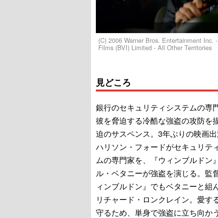
(C) 2006 Warner Bros. Entertainment Inc
Films (BVI) Limited - All Other Territories
見どころ
銀行のセキュリティシステムの専
彼を脅迫する冷酷な強盗の攻防を
迫のサスペンス。3年ぶりの映画出
ハリソン・フォードがセキュリテ
ムの専門家を、『ウィンブルドン
ル・ベタニーが強盗を演じる。監
ィンブルドン』でもベタニーと組
リチャード・ロンクレイン。愛す
守るため、単身で強盗に立ち向か