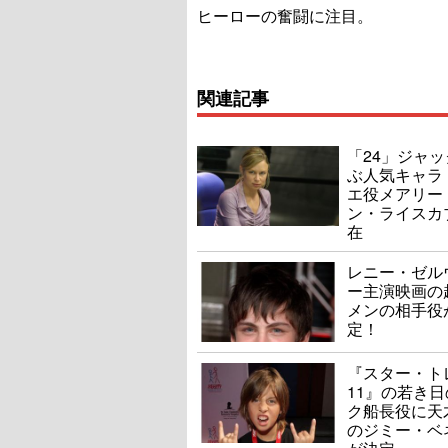
ヒーローの奮闘に注目。
関連記事
「24」ジャ
ぶ人気キャラ
エ役メアリー
ン・ライスカ
在
レニー・ゼル
ー主演映画の
メンの相手役
定！
『スター・ト
11』の若き
ク船長役に天
のジミー・ベ