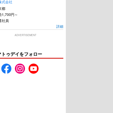
イル ニューヨーク
ペット2
株式会社
が恋したホテル
京都
1,700円～
U-NEXTで見る
U-NEXTで見る
遣社員
詳細
ADVERTISEMENT
マトゥデイをフォロー