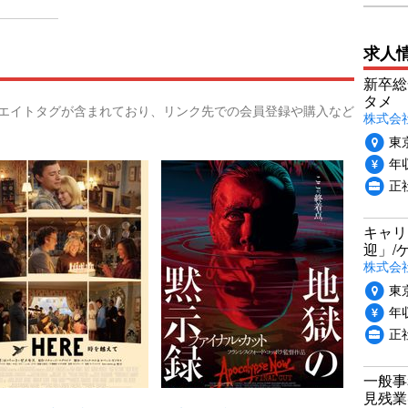
求人
新卒総
タメ
リエイトタグが含まれており、リンク先での会員登録や購入など
株式会社P
東
年収
正
キャリ
迎」/
株式会
東
年収
正
一般事
見残業