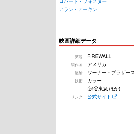
ロバート・フォスター
アラン・アーキン
映画詳細データ
FIREWALL
英題
アメリカ
製作国
ワーナー・ブラザー
配給
カラー
技術
(渋谷東急 ほか)
公式サイト
リンク