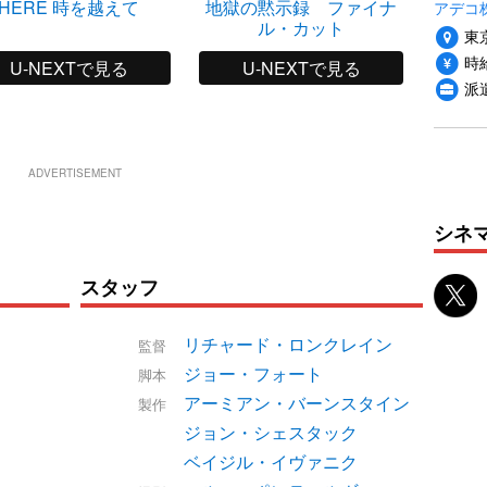
HERE 時を越えて
地獄の黙示録 ファイナ
カーラ
アデコ
ル・カット
東
時給
U-NEXTで見る
U-NEXTで見る
派
ADVERTISEMENT
シネ
スタッフ
リチャード・ロンクレイン
監督
ジョー・フォート
脚本
アーミアン・バーンスタイン
製作
ジョン・シェスタック
ベイジル・イヴァニク