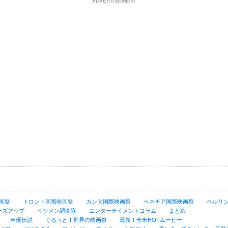
ADVERTISEMENT
画祭
トロント国際映画祭
カンヌ国際映画祭
ベネチア国際映画祭
ベルリ
ーズアップ
イケメン調査隊
エンターテイメントコラム
まとめ
声優伝説
ぐるっと！世界の映画祭
最新！全米HOTムービー