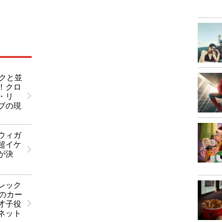
ックと並
！クロ
・リ
ブの現
ウィガ
超イケ
が決
レック
日のカー
才子役
ネット