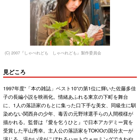
(C) 2007『しゃべれども しゃべれども』製作委員会
見どころ
1997年度“「本の雑誌」ベスト10”の第1位に輝いた佐藤多佳
子の長編小説を映画化。情緒あふれる東京の下町を舞台
に、1人の落語家のもとに集った口下手な美女、同級生に馴
染めない関西弁の少年、毒舌の元野球選手らの人間模様が
描かれる。監督は『愛を乞うひと』で日本アカデミー賞を
受賞した平山秀幸。主人公の落語家をTOKIOの国分太一が
演じる。温かい涙がこぼれるハートウォーミングでさわや