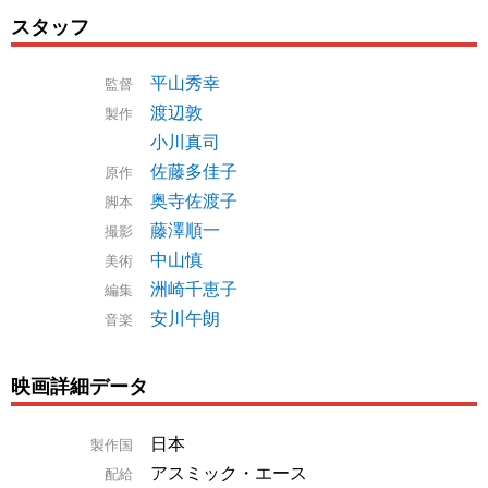
スタッフ
平山秀幸
監督
渡辺敦
製作
小川真司
佐藤多佳子
原作
奥寺佐渡子
脚本
藤澤順一
撮影
中山慎
美術
洲崎千恵子
編集
安川午朗
音楽
映画詳細データ
日本
製作国
アスミック・エース
配給