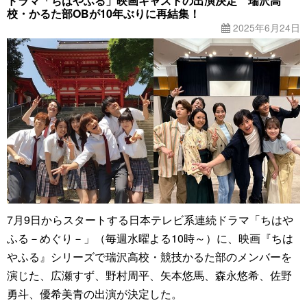
ドラマ「ちはやふる」映画キャストの出演決定 瑞沢高
校・かるた部OBが10年ぶりに再結集！
2025年6月24日
7月9日からスタートする日本テレビ系連続ドラマ「ちはや
ふる－めぐり－」（毎週水曜よる10時～）に、映画『ちは
やふる』シリーズで瑞沢高校・競技かるた部のメンバーを
演じた、広瀬すず、野村周平、矢本悠馬、森永悠希、佐野
勇斗、優希美青の出演が決定した。