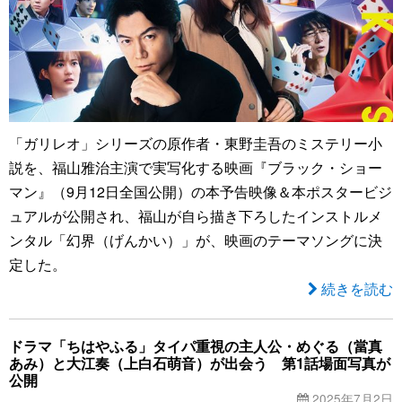
「ガリレオ」シリーズの原作者・東野圭吾のミステリー小
説を、福山雅治主演で実写化する映画『ブラック・ショー
マン』（9月12日全国公開）の本予告映像＆本ポスタービジ
ュアルが公開され、福山が自ら描き下ろしたインストルメ
ンタル「幻界（げんかい）」が、映画のテーマソングに決
定した。
続きを読む
ドラマ「ちはやふる」タイパ重視の主人公・めぐる（當真
あみ）と大江奏（上白石萌音）が出会う 第1話場面写真が
公開
2025年7月2日