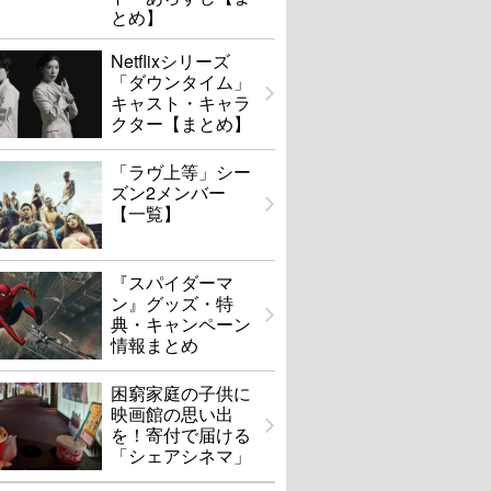
とめ】
Netflixシリーズ
「ダウンタイム」
キャスト・キャラ
クター【まとめ】
「ラヴ上等」シー
ズン2メンバー
【一覧】
『スパイダーマ
ン』グッズ・特
典・キャンペーン
・プリンセス 大韓
尚衣院 サンイウォン
情報まとめ
帝国最後の皇女
困窮家庭の子供に
U-NEXTで見る
U-NEXTで見る
映画館の思い出
を！寄付で届ける
「シェアシネマ」