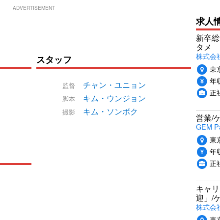
ADVERTISEMENT
求人
新卒総
タメ
株式会社P
スタッフ
東
年収
チャン・ユニョン
監督
正
キム・ウンジョン
脚本
キム・ソンボク
撮影
営業/
GEM P
東
年収
正
キャリ
迎」/
株式会
東