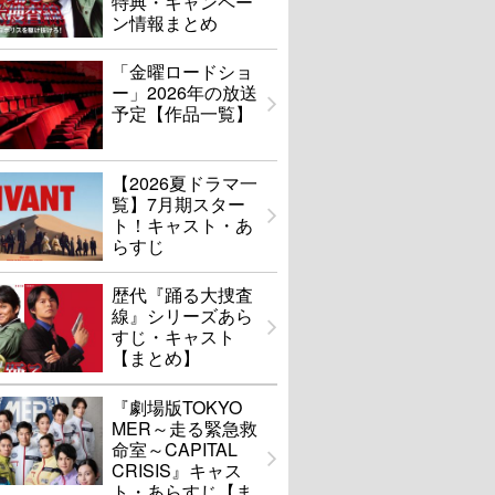
特典・キャンペー
ン情報まとめ
「金曜ロードショ
ー」2026年の放送
予定【作品一覧】
【2026夏ドラマ一
覧】7月期スター
ト！キャスト・あ
らすじ
歴代『踊る大捜査
線』シリーズあら
すじ・キャスト
【まとめ】
『劇場版TOKYO
MER～走る緊急救
命室～CAPITAL
CRISIS』キャス
ト・あらすじ【ま