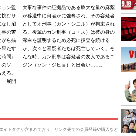
ニョン監
大事な事件の証拠品である膨大な量の麻薬
に挑むサ
が移送中に何者かに強奪され、その容疑者
底なし沼
としてオ刑事（カン・シニル）が拘束され
刑事の苦
る。後輩のカン刑事（コ・ス）は彼の身の
ながら描
潔白を証明するため必死に捜査を続ける
を果たす
が、次々と容疑者たちは死亡していく。そ
な時間』
んな時、カン刑事は容疑者の友人であるユ
』のソ
ジン（ソン・ジヒョ）と出会い……。
ろえる。
リー展開
リエイトタグが含まれており、リンク先での会員登録や購入など