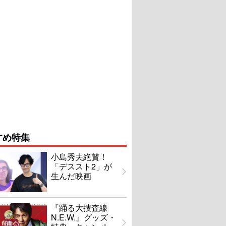
すめ特集
小島秀夫絶賛！
「デススト2」が
生んだ映画
『踊る大捜査線
N.E.W.』グッズ・