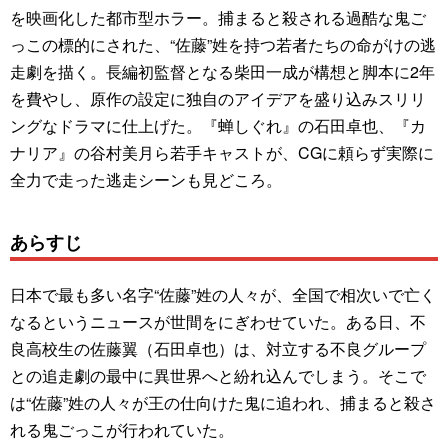
を映画化した都市型ホラー。捕まると殺される過酷な鬼ご
っこの標的にされた、“佐藤”姓を持つ若者たちの命がけの逃
走劇を描く。長編初監督となる柴田一成が構想と脚本に2年
を費やし、原作の設定に独自のアイデアを盛り込みスリリ
ングなドラマに仕上げた。『蝉しぐれ』の石田卓也、『カ
ナリア』の谷村美月ら若手キャストが、CGに頼らず実際に
全力で走った逃走シーンも見どころ。
あらすじ
日本で最も多い名字“佐藤”姓の人々が、全国で相次いで亡く
なるというニュースが世間をにぎわせていた。ある日、不
良高校生の佐藤翼（石田卓也）は、対立する不良グループ
との追走劇の最中に異世界へと紛れ込んでしまう。そこで
は“佐藤”姓の人々が王の仕向けた鬼に追われ、捕まると殺さ
れる鬼ごっこが行われていた。