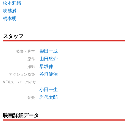
松本莉緒
吹越満
柄本明
スタッフ
柴田一成
監督・脚本
山田悠介
原作
早坂伸
撮影
谷垣健治
アクション監督
VFXスーパーバイザー
小田一生
岩代太郎
音楽
映画詳細データ