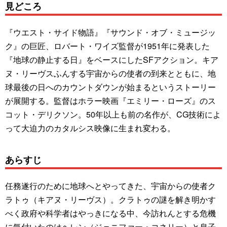
見どころ
『ウエスト・サイド物語』『サウンド・オブ・ミュージッ
ク』の巨匠、ロバート・ワイズ監督が1951年に発表した
『地球の静止する日』をベースにしたSFアクション。キア
ヌ・リーヴスふんする宇宙からの使者の到来とともに、地
球最後の日へのカウントダウンが始まるというストーリー
が展開する。監督はホラー映画『エミリー・ローズ』のス
コット・デリクソン。50年以上も前の名作が、CG技術によ
って大迫力のカタルシス映像に生まれ変わる。
あらすじ
任務遂行のために地球へとやってきた、宇宙からの使者ク
ラトゥ（キアヌ・リーヴス）。クラトゥの謎を解き明かす
べく政府や科学者はやっきになる中、今訪れんとする危機
に気付いたのはヘレン（ジェニファー・コネリー）と息子