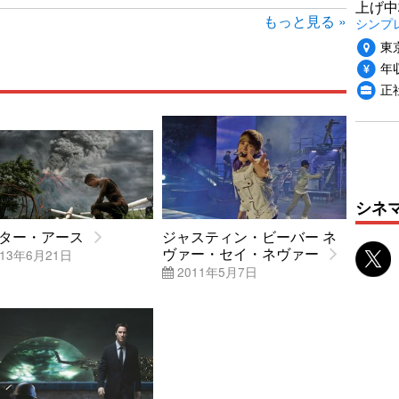
上げ中
もっと見る »
シンプ
東
年収
正
シネ
ター・アース
ジャスティン・ビーバー ネ
ヴァー・セイ・ネヴァー
13年6月21日
2011年5月7日