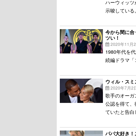
ハーウィッツが
示唆している
今から間に合
ツい！
2020年11月
1980年代
続編ドラマ「
ウィル・スミ
2020年7月2
歌手のオーガ
公認を得て、
ていたと告白
パパ大好き！