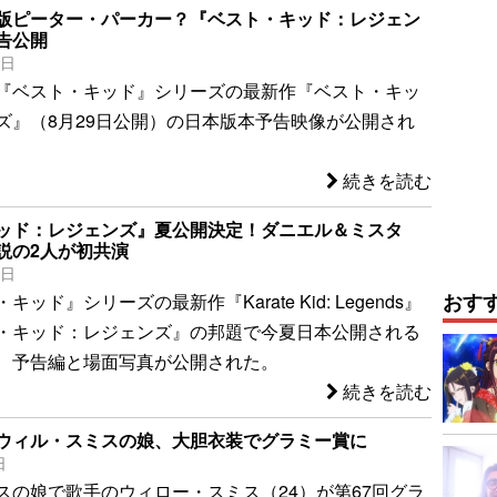
版ピーター・パーカー？『ベスト・キッド：レジェン
告公開
1日
『ベスト・キッド』シリーズの最新作『ベスト・キッ
ズ』（8月29日公開）の日本版本予告映像が公開され
続きを読む
ッド：レジェンズ』夏公開決定！ダニエル＆ミスタ
説の2人が初共演
4日
おす
ッド』シリーズの最新作『Karate Kid: Legends』
・キッド：レジェンズ』の邦題で今夏日本公開される
、予告編と場面写真が公開された。
続きを読む
ウィル・スミスの娘、大胆衣装でグラミー賞に
日
スの娘で歌手のウィロー・スミス（24）が第67回グラ