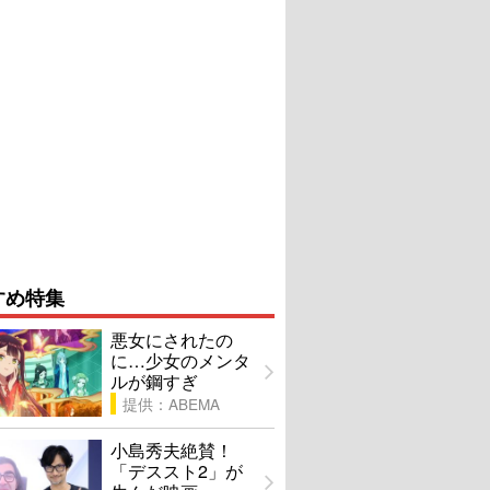
すめ特集
悪女にされたの
に…少女のメンタ
ルが鋼すぎ
提供：ABEMA
小島秀夫絶賛！
「デススト2」が