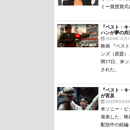
ミー賞授賞式
『ベスト・キ
ハンが夢の共
2024年12月
映画 『ベス
ンズ（原題） /
間17日、米ソ
された。
『ベスト・キ
が言及
2022年9月2
米ソニー・ピ
発表した、映画
配信中の続編