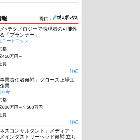
情報
提供：
メ×テクノロジーで表現者の可能性
る「プランナー」
社ユートニック
京都
450万円～
社員
詳細
事業責任者候補」グロース上場エ
企業
coly
京都
600万円～1,500万円
社員
詳細
ネスコンサルタント」メディア・
メインダストリーヘッド候補 立ち