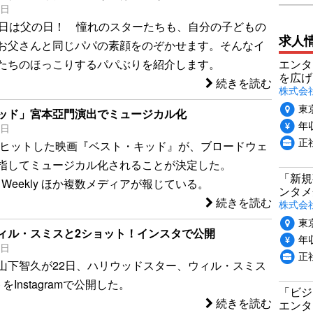
3日
曜日は父の日！ 憧れのスターたちも、自分の子どもの
求人
お父さんと同じパパの素顔をのぞかせます。そんなイ
エンタ
たちのほっこりするパパぶりを紹介します。
を広げ
続きを読む
株式会
東
ッド」宮本亞門演出でミュージカル化
年収
3日
正
に大ヒットした映画『ベスト・キッド』が、ブロードウェ
指してミュージカル化されることが決定した。
「新規
ment Weekly ほか複数メディアが報じている。
ンタメ
続きを読む
株式会社
東
ィル・スミスと2ショット！インスタで公開
年収
3日
正
山下智久が22日、ハリウッドスター、ウィル・スミス
Instagramで公開した。
「ビジ
続きを読む
エンタ