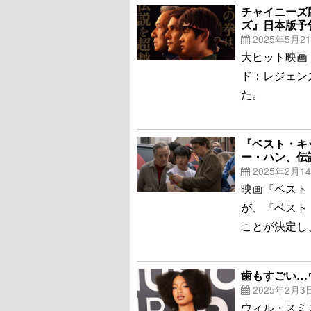
チャイニーズ
ズ』日本版予
2025年5月2
大ヒット映画
ド：レジェン
た。
『ベスト・キ
ー・ハン、伝
2025年2月1
映画『ベスト・キ
が、『ベスト
ことが決定し
歯もすごい…
2025年2月3
ウィル・スミ