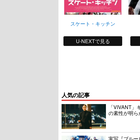
スケート・キッチン
U-NEXTで見る
人気の記事
「VIVAN
の素性が明ら
実写『ブルー