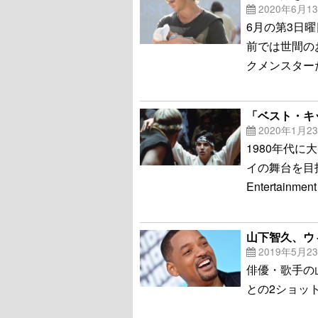
2020年6月1
6月の第3日
前では世間の
クメンスター
「ベスト・キ
2020年1月2
1980年代
イの舞台を目
Entertain
山下智久、ウ
2019年5月2
俳優・歌手の
との2ショットを