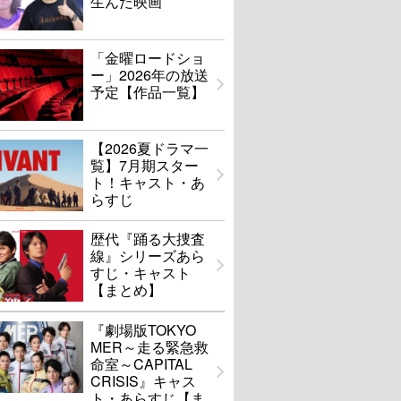
生んだ映画
「金曜ロードショ
ー」2026年の放送
予定【作品一覧】
【2026夏ドラマ一
覧】7月期スター
ト！キャスト・あ
らすじ
歴代『踊る大捜査
線』シリーズあら
すじ・キャスト
【まとめ】
『劇場版TOKYO
MER～走る緊急救
命室～CAPITAL
CRISIS』キャス
ト・あらすじ【ま