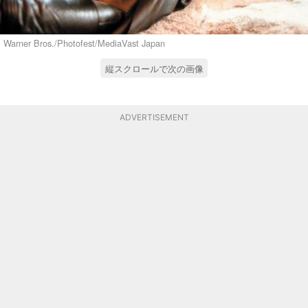
Warner Bros./Photofest/MediaVast Japan
縦スクロールで次の画像
ADVERTISEMENT