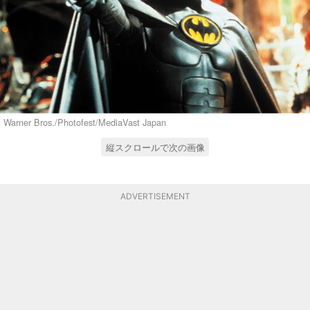
Warner Bros./Photofest/MediaVast Japan
縦スクロールで次の画像
ADVERTISEMENT