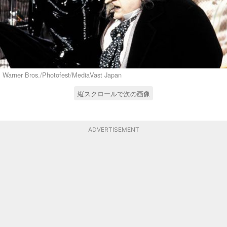
Warner Bros./Photofest/MediaVast Japan
縦スクロールで次の画像
ADVERTISEMENT