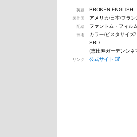
BROKEN ENGLISH
英題
アメリカ/日本/フラン
製作国
ファントム・フィル
配給
カラー/ビスタサイズ
技術
SRD
(恵比寿ガーデンシネマ
公式サイト
リンク