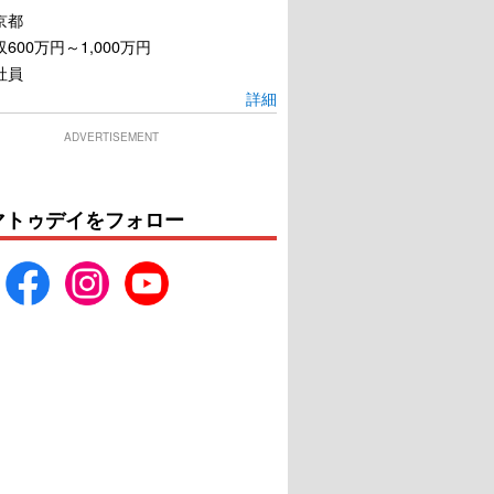
京都
600万円～1,000万円
社員
詳細
ADVERTISEMENT
マトゥデイをフォロー
嫌いな弟へ ブラザ
それでも私は生きていく
ー＆シスター
U-NEXTで見る
U-NEXTで見る