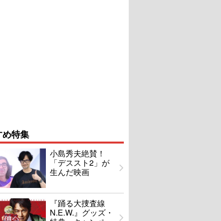
すめ特集
小島秀夫絶賛！
「デススト2」が
生んだ映画
『踊る大捜査線
N.E.W.』グッズ・