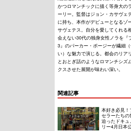
かつロマンチックに描く等身大の
ーリー。監督はジョン・カサヴェ
に持ち、本作がデビューとなるゾ
サヴェテス。自分を愛してくれる
会えない30代の独身女性ノラを『
3』のパーカー・ポージーが繊細（
い）な魅力で演じる。都会のリア
とおとぎ話のようなロマンチシズ
クスさせた展開が味わい深い。
関連記事
本好き必見！
セラーたちの
迫ったドキュ
リー4月日本