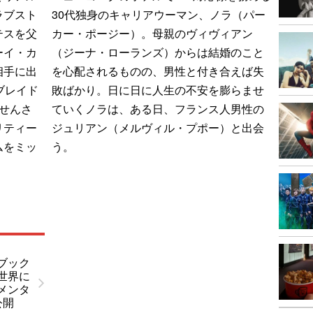
ラブスト
30代独身のキャリアウーマン、ノラ（パー
テスを父
カー・ポージー）。母親のヴィヴィアン
ーイ・カ
（ジーナ・ローランズ）からは結婚のこと
相手に出
を心配されるものの、男性と付き合えば失
ブレイド
敗ばかり。日に日に人生の不安を膨らませ
せんさ
ていくノラは、ある日、フランス人男性の
リティー
ジュリアン（メルヴィル・プポー）と出会
ムをミッ
う。
ブック
世界に
メンタ
公開