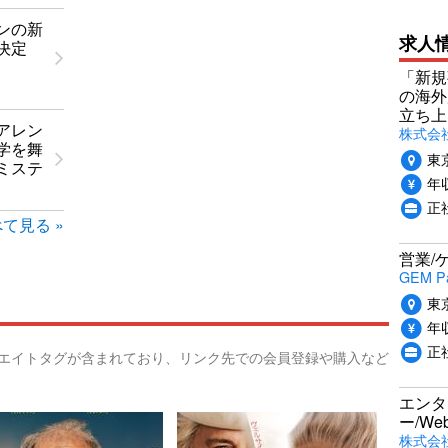
ンの新
求人
決定
「新規
の海外
立ち上
アレン
株式会社P
学を舞
東
ミステ
年収
正社
て見る »
営業/
GEM P
東
年収
正
リエイトタグが含まれており、リンク先での会員登録や購入など
エンタ
ー/W
株式会社i