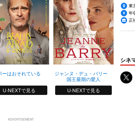
東
年収
正
シネ
ボーはおそれている
ジャンヌ・デュ・バリー
私の大
国王最期の愛人
U-NEXTで見る
U-NEXTで見る
ADVERTISEMENT