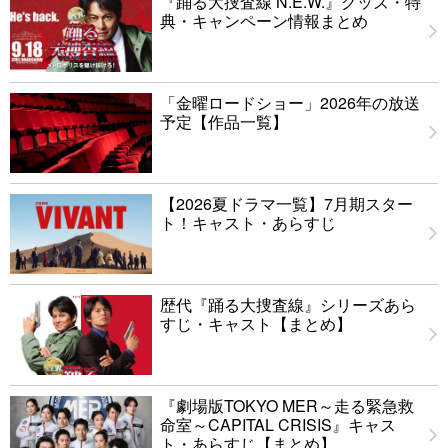
『踊る大捜査線 N.E.W.』グッズ・特
典・キャンペーン情報まとめ
「金曜ロードショー」2026年の放送
予定【作品一覧】
【2026夏ドラマ一覧】7月期スター
ト！キャスト・あらすじ
歴代『踊る大捜査線』シリーズあら
すじ・キャスト【まとめ】
『劇場版TOKYO MER～走る緊急救
命室～CAPITAL CRISIS』キャス
ト・あらすじ【まとめ】