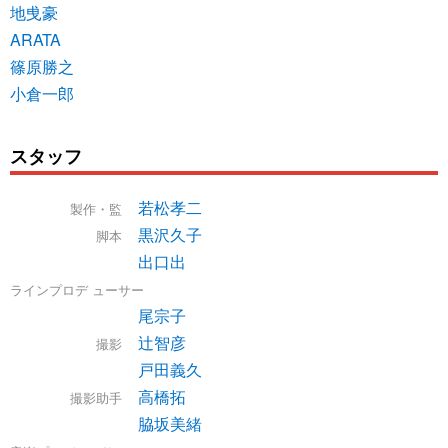
地曵豪
ARATA
篠原勝之
小倉一郎
スタッフ
若松孝二
製作・監
黒沢久子
脚本
出口出
ラインプロデ ューサー
尾宗子
辻智彦
撮影
戸田義久
高橋拓
撮影助手
脇坂美緒