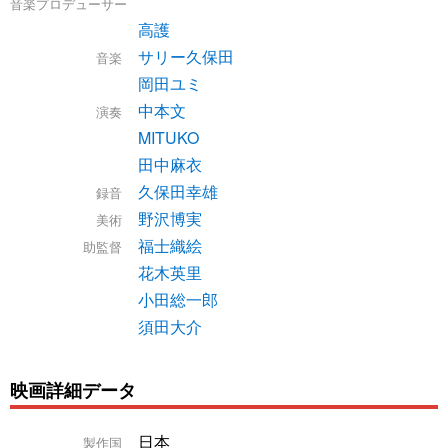
音楽プロデューサー
高護
サリー久保田
音楽
岡田ユミ
中本文
演奏
MITUKO
田中麻衣
久保田幸雄
録音
野沢博実
美術
福士織絵
助監督
花木英里
小田総一郎
須田大介
映画詳細データ
日本
製作国