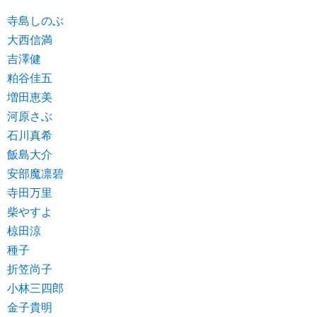
寺島しのぶ
大西信満
吉澤健
粕谷佳五
増田恵美
河原さぶ
石川真希
飯島大介
安部魔凛碧
寺田万里
柴やすよ
椋田涼
種子
折笠尚子
小林三四郎
金子貴明