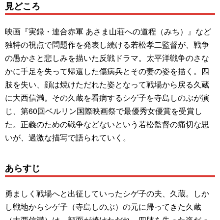
見どころ
映画『実録・連合赤軍 あさま山荘への道程（みち）』など
独特の視点で問題作を発表し続ける若松孝二監督が、戦争
の愚かさと悲しみを描いた反戦ドラマ。太平洋戦争のさな
かに手足を失って帰還した傷病兵とその妻の姿を描く。四
肢を失い、顔は焼けただれた姿となって戦場から戻る久蔵
に大西信満。その久蔵を看病するシゲ子を寺島しのぶが演
じ、第60回ベルリン国際映画祭で最優秀女優賞を受賞し
た。正義のための戦争などないという若松監督の痛切な思
いが、過激な描写で語られていく。
あらすじ
勇ましく戦場へと出征していったシゲ子の夫、久蔵。しか
し戦地からシゲ子（寺島しのぶ）の元に帰ってきた久蔵
（大西信満）は、顔面が焼けただれ、四肢を失った姿だっ