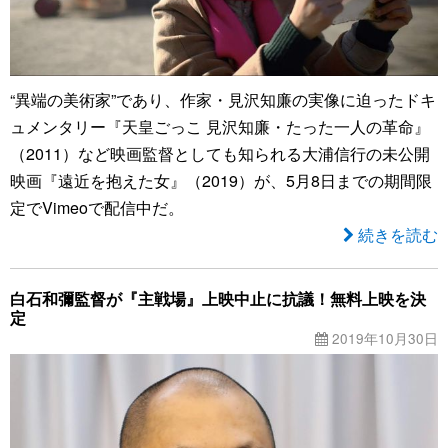
“異端の美術家”であり、作家・見沢知廉の実像に迫ったドキ
ュメンタリー『天皇ごっこ 見沢知廉・たった一人の革命』
（2011）など映画監督としても知られる大浦信行の未公開
映画『遠近を抱えた女』（2019）が、5月8日までの期間限
定でVimeoで配信中だ。
続きを読む
白石和彌監督が『主戦場』上映中止に抗議！無料上映を決
定
2019年10月30日