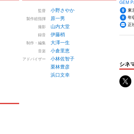
GEM P
東
小野さやか
監督
年収
原一男
製作総指揮
正
山内大堂
撮影
伊藤梢
録音
大澤一生
制作・編集
小倉里恵
音楽
小林佐智子
アドバイザー
シネ
栗林豊彦
浜口文幸