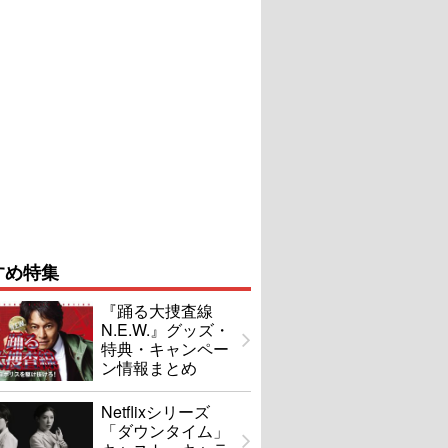
すめ特集
『踊る大捜査線
N.E.W.』グッズ・
特典・キャンペー
ン情報まとめ
Netflixシリーズ
「ダウンタイム」