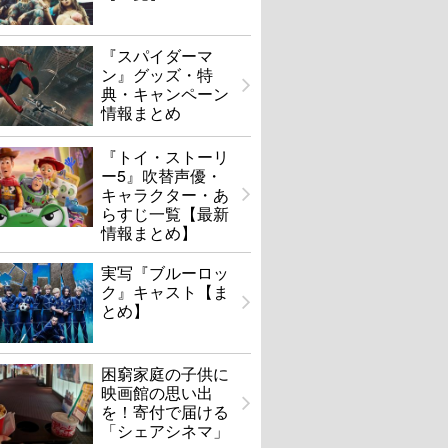
『スパイダーマ
ン』グッズ・特
典・キャンペーン
情報まとめ
『トイ・ストーリ
ー5』吹替声優・
キャラクター・あ
らすじ一覧【最新
情報まとめ】
実写『ブルーロッ
ク』キャスト【ま
とめ】
困窮家庭の子供に
映画館の思い出
を！寄付で届ける
「シェアシネマ」