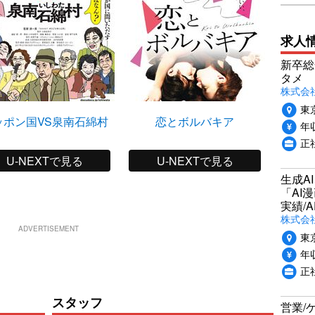
求人
新卒総
タメ
株式会社P
東
ッポン国VS泉南石綿村
恋とボルバキア
年収
正
U-NEXTで見る
U-NEXTで見る
生成A
「AI
実績/A
株式会社
ADVERTISEMENT
東
年収
正
スタッフ
営業/