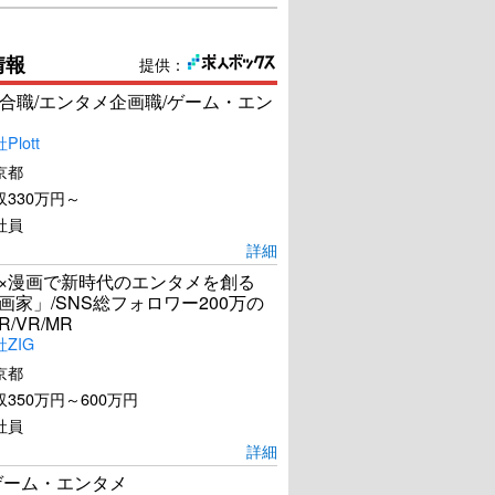
情報
提供：
合職/エンタメ企画職/ゲーム・エン
lott
京都
シン・ゴジラ
ゆきゆきて、神軍
330万円～
社員
詳細
U-NEXTで見る
U-NEXTで見る
I×漫画で新時代のエンタメを創る
漫画家」/SNS総フォロワー200万の
R/VR/MR
ZIG
京都
350万円～600万円
社員
詳細
ゲーム・エンタメ