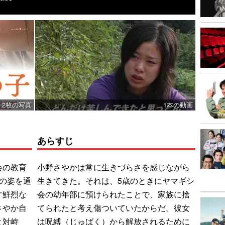
2枚の写真
1本の動画
あらすじ
会の教育
小野さやかは常に生きづらさを感じながら
の姿を通
生きてきた。それは、5歳のときにヤマギシ
す鮮烈な
会の幼年部に預けられたことで、家族に捨
さやか自
てられたと考え傷ついていたからだ。彼女
と対峙
は呪縛（じゅばく）から解放されるために