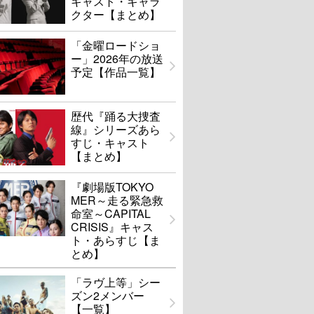
キャスト・キャラ
クター【まとめ】
「金曜ロードショ
ー」2026年の放送
予定【作品一覧】
歴代『踊る大捜査
線』シリーズあら
すじ・キャスト
【まとめ】
『劇場版TOKYO
MER～走る緊急救
命室～CAPITAL
CRISIS』キャス
ト・あらすじ【ま
とめ】
「ラヴ上等」シー
ズン2メンバー
【一覧】