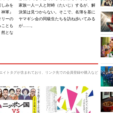
苦しみを
家族一人一人と対峙（たいじ）するが、解
、神軍』
決策は見つからない。そこで、名簿を基に
タリーの
ヤマギシ会の同級生たちを訪ね歩いてみる
ることも
が……。
く然とな
リエイトタグが含まれており、リンク先での会員登録や購入など