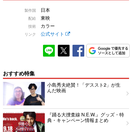
日本
製作国
東映
配給
カラー
技術
公式サイト
リンク
おすすめ特集
小島秀夫絶賛！「デススト2」が生
んだ映画
『踊る大捜査線 N.E.W.』グッズ・特
典・キャンペーン情報まとめ