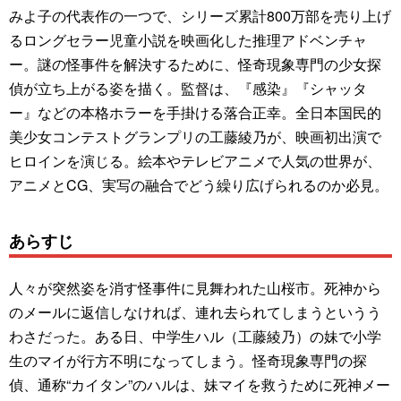
みよ子の代表作の一つで、シリーズ累計800万部を売り上げ
るロングセラー児童小説を映画化した推理アドベンチャ
ー。謎の怪事件を解決するために、怪奇現象専門の少女探
偵が立ち上がる姿を描く。監督は、『感染』『シャッタ
ー』などの本格ホラーを手掛ける落合正幸。全日本国民的
美少女コンテストグランプリの工藤綾乃が、映画初出演で
ヒロインを演じる。絵本やテレビアニメで人気の世界が、
アニメとCG、実写の融合でどう繰り広げられるのか必見。
あらすじ
人々が突然姿を消す怪事件に見舞われた山桜市。死神から
のメールに返信しなければ、連れ去られてしまうというう
わさだった。ある日、中学生ハル（工藤綾乃）の妹で小学
生のマイが行方不明になってしまう。怪奇現象専門の探
偵、通称“カイタン”のハルは、妹マイを救うために死神メー