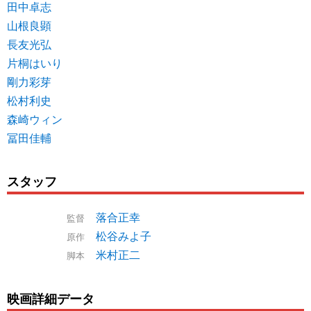
田中卓志
山根良顕
長友光弘
片桐はいり
剛力彩芽
松村利史
森崎ウィン
冨田佳輔
スタッフ
落合正幸
監督
松谷みよ子
原作
米村正二
脚本
映画詳細データ