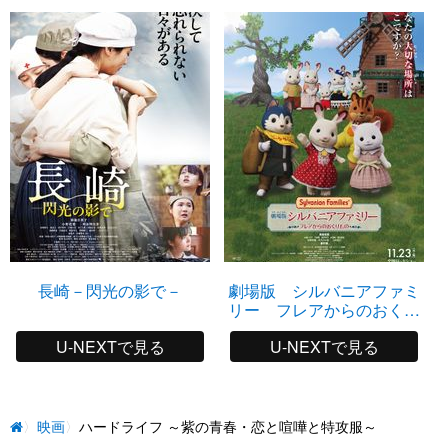
長崎－閃光の影で－
劇場版 シルバニアファミ
リー フレアからのおくり
もの
U-NEXTで見る
U-NEXTで見る
映画
ハードライフ ～紫の青春・恋と喧嘩と特攻服～