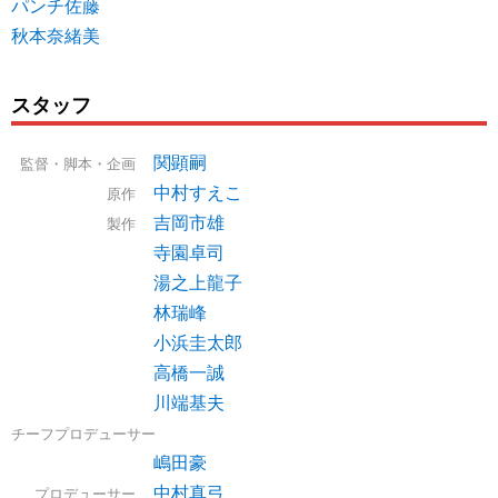
パンチ佐藤
秋本奈緒美
スタッフ
関顕嗣
監督・脚本・企画
中村すえこ
原作
吉岡市雄
製作
寺園卓司
湯之上龍子
林瑞峰
小浜圭太郎
高橋一誠
川端基夫
チーフプロデューサー
嶋田豪
中村真弓
プロデューサー