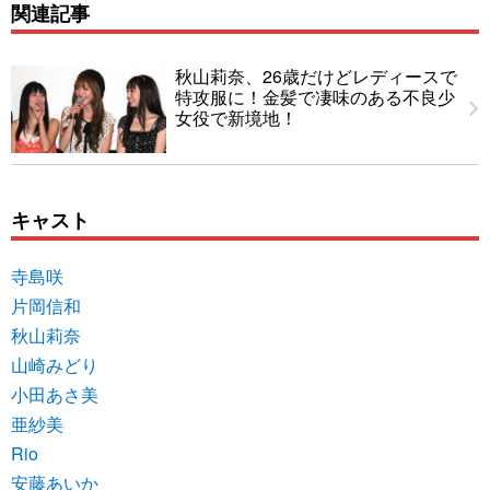
関連記事
秋山莉奈、26歳だけどレディースで
特攻服に！金髪で凄味のある不良少
女役で新境地！
キャスト
寺島咲
片岡信和
秋山莉奈
山崎みどり
小田あさ美
亜紗美
Rio
安藤あいか