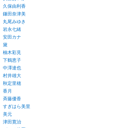
久保由利香
鎌田奈津美
丸尾みゆき
岩永七緒
安田カナ
黛
柚木彩見
下鶴恵子
中澤達也
村井雄大
秋定里穂
香月
斉藤優香
すぎはら美里
美元
津田寛治