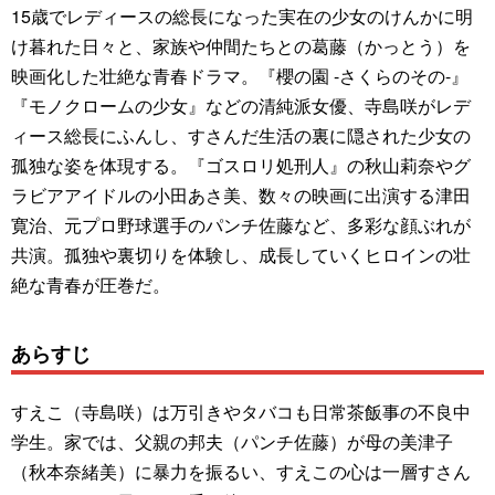
15歳でレディースの総長になった実在の少女のけんかに明
け暮れた日々と、家族や仲間たちとの葛藤（かっとう）を
映画化した壮絶な青春ドラマ。『櫻の園 -さくらのその-』
『モノクロームの少女』などの清純派女優、寺島咲がレデ
ィース総長にふんし、すさんだ生活の裏に隠された少女の
孤独な姿を体現する。『ゴスロリ処刑人』の秋山莉奈やグ
ラビアアイドルの小田あさ美、数々の映画に出演する津田
寛治、元プロ野球選手のパンチ佐藤など、多彩な顔ぶれが
共演。孤独や裏切りを体験し、成長していくヒロインの壮
絶な青春が圧巻だ。
あらすじ
すえこ（寺島咲）は万引きやタバコも日常茶飯事の不良中
学生。家では、父親の邦夫（パンチ佐藤）が母の美津子
（秋本奈緒美）に暴力を振るい、すえこの心は一層すさん