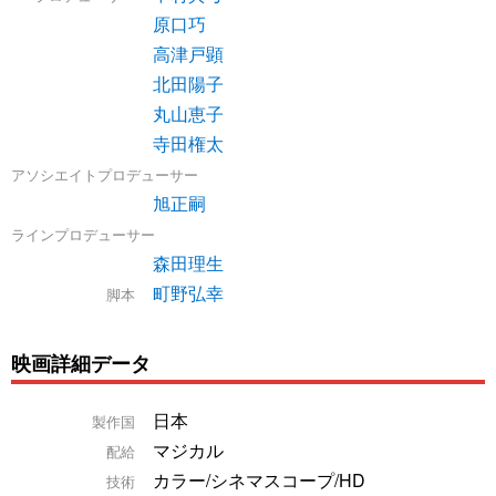
原口巧
高津戸顕
北田陽子
丸山恵子
寺田権太
アソシエイトプロデューサー
旭正嗣
ラインプロデューサー
森田理生
町野弘幸
脚本
映画詳細データ
日本
製作国
マジカル
配給
カラー/シネマスコープ/HD
技術