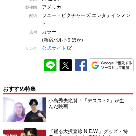
アメリカ
製作国
ソニー・ピクチャーズ エンタテインメン
配給
ト
カラー
技術
(新宿バルト9 ほか)
公式サイト
リンク
おすすめ特集
小島秀夫絶賛！「デススト2」が生
んだ映画
『踊る大捜査線 N.E.W.』グッズ・特