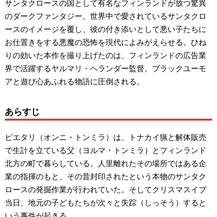
サンタクロースの国として有名なフィンランドが放つ驚異
のダークファンタジー。世界中で愛されているサンタクロ
ースのイメージを覆し、彼の付き添いとして悪い子たちに
お仕置きをする悪魔の恐怖を現代によみがえらせる。ひね
りの効いた本作を撮り上げたのは、フィンランドの広告業
界で活躍するヤルマリ・ヘランダー監督。ブラックユーモ
アと遊び心あふれる物語に圧倒される。
あらすじ
ピエタリ（オンニ・トンミラ）は、トナカイ猟と解体販売
で生計を立ている父（ヨルマ・トンミラ）とフィンランド
北方の町で暮らしている。人里離れたその場所ではある企
業の指揮のもと、その昔封印されたという本物のサンタク
ロースの発掘作業が行われていた。そしてクリスマスイブ
当日、地元の子どもたちが次々と失踪（しっそう）すると
いう事件が起きる。