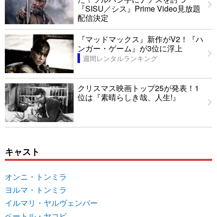
『SISU／シス』Prime Video見放題
配信決定
『マッドマックス』新作がV2！『ハ
ンガー・ゲーム』が3位に浮上
週間レンタルランキング
クリスマス映画トップ25が発表！1
位は『素晴らしき哉、人生!』
キャスト
オンニ・トンミラ
ヨルマ・トンミラ
イルマリ・ヤルヴェンパー
ペートル・ヤコビ