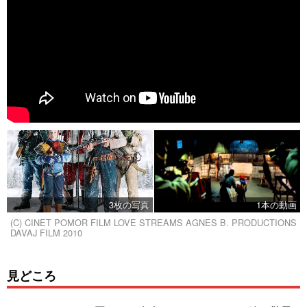
3枚の写真
1本の動画
(C) CINET POMOR FILM LOVE STREAMS AGNES B. PRODUCTIONS
DAVAJ FILM 2010
見どころ