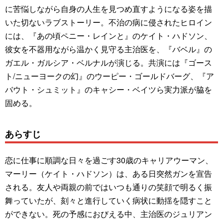
に苦悩しながら自身の人生を見つめ直すようになる姿を描
いた切ないラブストーリー。不治の病に侵されたヒロイン
には、『あの頃ペニー・レインと』のケイト・ハドソン、
彼女を不器用ながら温かく見守る主治医を、『バベル』の
ガエル・ガルシア・ベルナルが演じる。共演には『ゴース
ト/ニューヨークの幻』のウーピー・ゴールドバーグ、『ア
バウト・シュミット』のキャシー・ベイツら実力派が脇を
固める。
あらすじ
恋に仕事に順調な日々を過ごす30歳のキャリアウーマン、
マーリー（ケイト・ハドソン）は、ある日突然ガンを宣告
される。友人や両親の前ではいつも通りの笑顔で明るく振
舞っていたが、刻々と進行していく病状に動揺を隠すこと
ができない。死の予感におびえる中、主治医のジュリアン