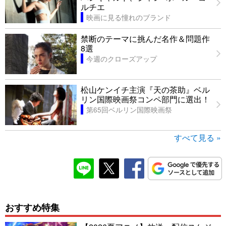
ルチエ
映画に見る憧れのブランド
禁断のテーマに挑んだ名作＆問題作
8選
今週のクローズアップ
松山ケンイチ主演『天の茶助』ベル
リン国際映画祭コンペ部門に選出！
第65回ベルリン国際映画祭
すべて見る »
おすすめ特集