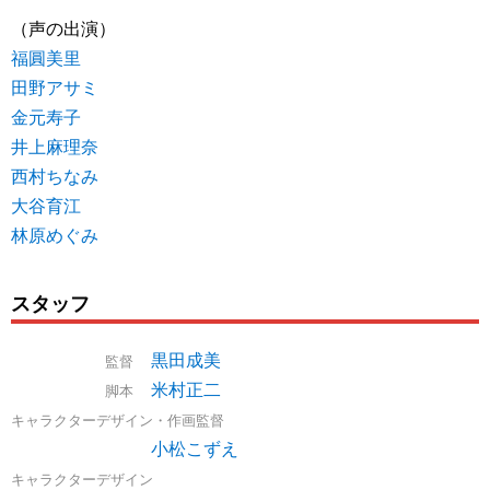
（声の出演）
福圓美里
田野アサミ
金元寿子
井上麻理奈
西村ちなみ
大谷育江
林原めぐみ
スタッフ
黒田成美
監督
米村正二
脚本
キャラクターデザイン・作画監督
小松こずえ
キャラクターデザイン