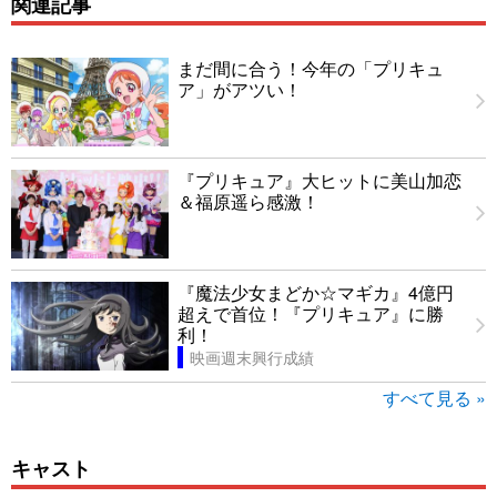
関連記事
まだ間に合う！今年の「プリキュ
ア」がアツい！
『プリキュア』大ヒットに美山加恋
＆福原遥ら感激！
『魔法少女まどか☆マギカ』4億円
超えで首位！『プリキュア』に勝
利！
映画週末興行成績
すべて見る »
キャスト