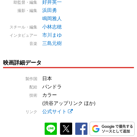
好井英一
助監督・編集
浜田勇
撮影・編集
鳴岡雅人
小林志穂
スチール・編集
市川まゆ
インタビュアー
三島元樹
音楽
映画詳細データ
日本
製作国
パンドラ
配給
カラー
技術
(渋谷アップリンク ほか)
公式サイト
リンク