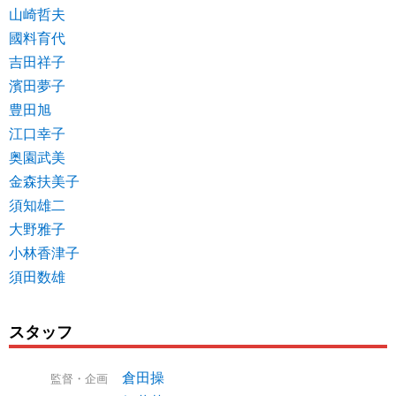
山崎哲夫
國料育代
吉田祥子
濱田夢子
豊田旭
江口幸子
奥園武美
金森扶美子
須知雄二
大野雅子
小林香津子
須田数雄
スタッフ
倉田操
監督・企画