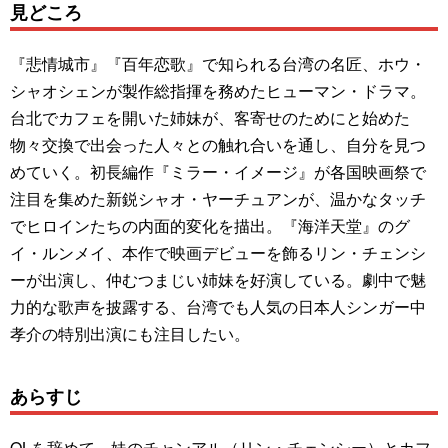
見どころ
『悲情城市』『百年恋歌』で知られる台湾の名匠、ホウ・
シャオシェンが製作総指揮を務めたヒューマン・ドラマ。
台北でカフェを開いた姉妹が、客寄せのためにと始めた
物々交換で出会った人々との触れ合いを通し、自分を見つ
めていく。初長編作『ミラー・イメージ』が各国映画祭で
注目を集めた新鋭シャオ・ヤーチュアンが、温かなタッチ
でヒロインたちの内面的変化を描出。『海洋天堂』のグ
イ・ルンメイ、本作で映画デビューを飾るリン・チェンシ
ーが出演し、仲むつまじい姉妹を好演している。劇中で魅
力的な歌声を披露する、台湾でも人気の日本人シンガー中
孝介の特別出演にも注目したい。
あらすじ
OLを辞めて、妹のチャンアル（リン・チェンシー）とカフ