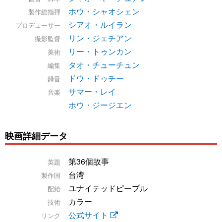
ホウ・シャオシェン
製作総指揮
シアオ・ルイラン
プロデューサー
リン・ジェチアン
撮影監督
リー・トゥンカン
美術
タオ・チューチュン
編集
ドウ・ドゥチー
録音
サマー・レイ
音楽
ホウ・ジージエン
映画詳細データ
第36個故事
英題
台湾
製作国
ユナイテッドピープル
配給
カラー
技術
公式サイト
リンク