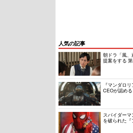
人気の記事
朝ドラ「風、
提案をする 第
『マンダロリ
CEOが認める
スパイダーマ
を破られた『