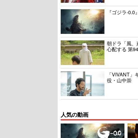
『ゴジラ-0.
朝ドラ「風、
心配する 第9
「VIVANT
役・山中崇
人気の動画