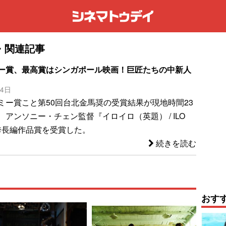
・関連記事
ー賞、最高賞はシンガポール映画！巨匠たちの中新人
24日
ミー賞こと第50回台北金馬奨の受賞結果が現地時間23
アンソニー・チェン監督『イロイロ（英題） / ILO
優秀長編作品賞を受賞した。
続きを読む
おす