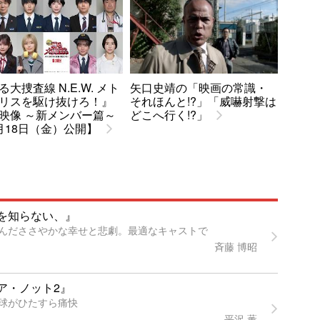
る大捜査線 N.E.W. メト
矢口史靖の「映画の常識・
リスを駆け抜けろ！』
それほんと!?」「威嚇射撃は
映像 ～新メンバー篇～
どこへ行く!?」
月18日（金）公開】
を知らない、』
んだささやかな幸せと悲劇。最適なキャストで
斉藤 博昭
ア・ノット2』
球がひたすら痛快
平沢 薫