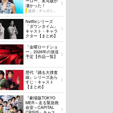
ーロー、実写版が
凄かった！
提供：ディズニー
Netflixシリーズ
「ダウンタイム」
キャスト・キャラ
クター【まとめ】
「金曜ロードショ
ー」2026年の放送
予定【作品一覧】
歴代『踊る大捜査
線』シリーズあら
すじ・キャスト
【まとめ】
『劇場版TOKYO
MER～走る緊急救
命室～CAPITAL
CRISIS』キャス