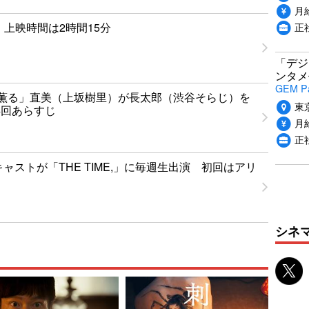
月給
正
0』上映時間は2時間15分
「デジ
ンタメ
GEM P
薫る」直美（上坂樹里）が長太郎（渋谷そらじ）を
東
4回あらすじ
月給
正
」キャストが「THE TIME,」に毎週生出演 初回はアリ
シネ