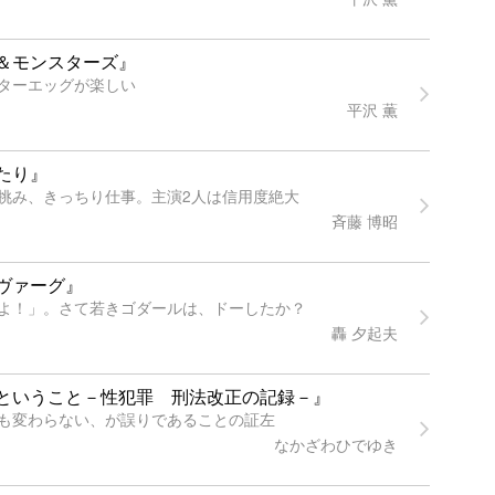
＆モンスターズ』
ターエッグが楽しい
平沢 薫
たり』
挑み、きっちり仕事。主演2人は信用度絶大
斉藤 博昭
ヴァーグ』
よ！」。さて若きゴダールは、ドーしたか？
轟 夕起夫
ということ－性犯罪 刑法改正の記録－』
も変わらない、が誤りであることの証左
なかざわひでゆき