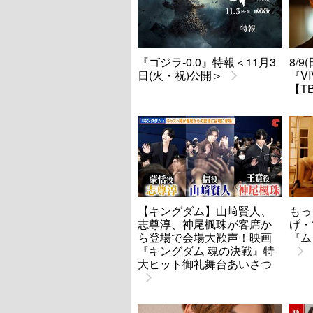
『ゴジラ-0.0』特報＜11月3
8/
日(火・祝)公開＞
『V
【T
【キングダム】山﨑賢人、
もっ
志尊淳、神尾楓珠が客席か
げ・
ら登場で会場大歓声！映画
『ム
『キングダム 魂の決戦』特
大ヒット御礼舞台あいさつ