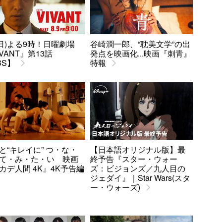
9(日)よる9時！日曜劇場
谷崎潤一郎、“耽美文学”の出
IVANT』第13話
発点を映画化...映画『刺青』
BS】
特報
と“キレイに” つ・な・
【日本語オリジナル版】最
て・み・た・い 映画
終予告『スター・ウォー
カデ人間 4K』4K予告編
ズ：ビジョンズ／九人目の
ジェダイ』｜Star Wars(スタ
ー・ウォーズ)