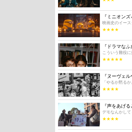
『ミニオンズ
映画史のイース
★★★★
『ドラマなふ
こういう難役に
★★★★★
『ヌーヴェル
「やるか黙るか
★★★★
『声をあげる
デモなんかして
★★★★