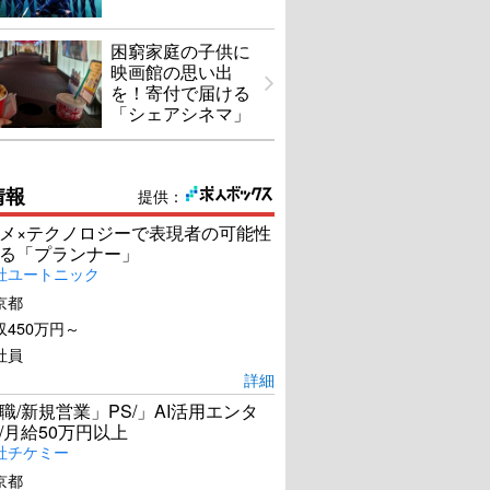
困窮家庭の子供に
映画館の思い出
を！寄付で届ける
「シェアシネマ」
情報
提供：
メ×テクノロジーで表現者の可能性
る「プランナー」
社ユートニック
京都
450万円～
社員
詳細
職/新規営業」PS/」AI活用エンタ
/月給50万円以上
社チケミー
京都