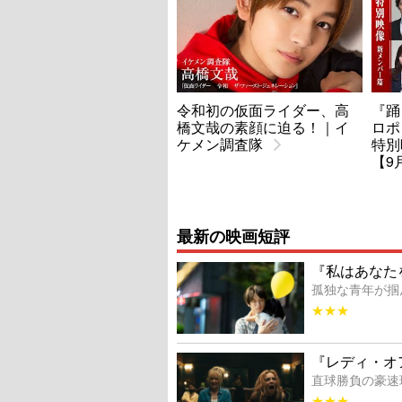
令和初の仮面ライダー、高
『踊
橋文哉の素顔に迫る！｜イ
ロポ
ケメン調査隊
特別
【9
最新の映画短評
『私はあなた
孤独な青年が掴
★★★
『レディ・オ
直球勝負の豪速
★★★