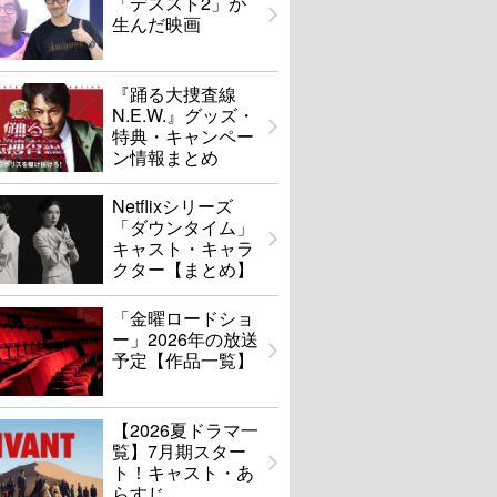
「デススト2」が
生んだ映画
『踊る大捜査線
N.E.W.』グッズ・
特典・キャンペー
ン情報まとめ
Netflixシリーズ
「ダウンタイム」
キャスト・キャラ
クター【まとめ】
「金曜ロードショ
ー」2026年の放送
予定【作品一覧】
【2026夏ドラマ一
覧】7月期スター
ト！キャスト・あ
らすじ