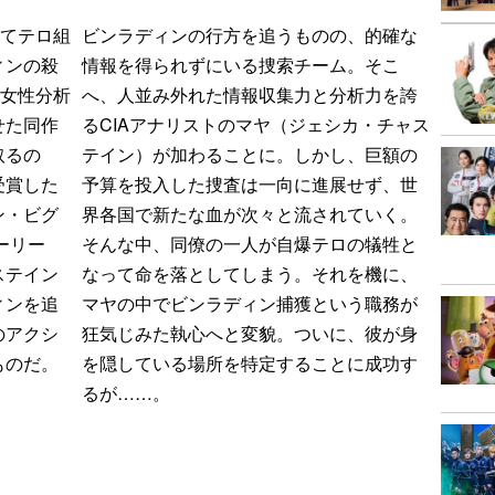
してテロ組
ビンラディンの行方を追うものの、的確な
ィンの殺
情報を得られずにいる捜索チーム。そこ
の女性分析
へ、人並み外れた情報収集力と分析力を誇
せた同作
るCIAアナリストのマヤ（ジェシカ・チャス
取るの
テイン）が加わることに。しかし、巨額の
受賞した
予算を投入した捜査は一向に進展せず、世
ン・ビグ
界各国で新たな血が次々と流されていく。
ーリー
そんな中、同僚の一人が自爆テロの犠牲と
ステイン
なって命を落としてしまう。それを機に、
ィンを追
マヤの中でビンラディン捕獲という職務が
のアクシ
狂気じみた執心へと変貌。ついに、彼が身
ものだ。
を隠している場所を特定することに成功す
るが……。