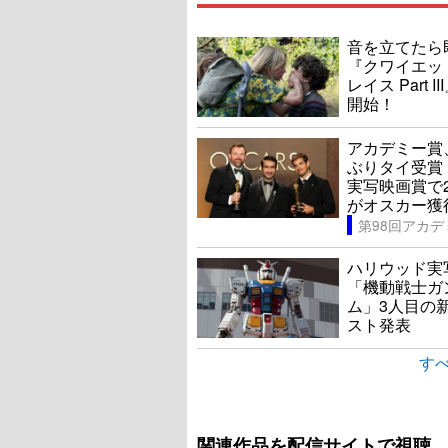
音を立てたら
『クワイエッ
レイス Part I
開始！
アカデミー賞
ぶりタイ受賞
実写映画賞で
がオスカー獲
ハリウッド実
「機動戦士ガ
ム」3人目の
スト発表
すべ
関連作品を配信サイトで視聴