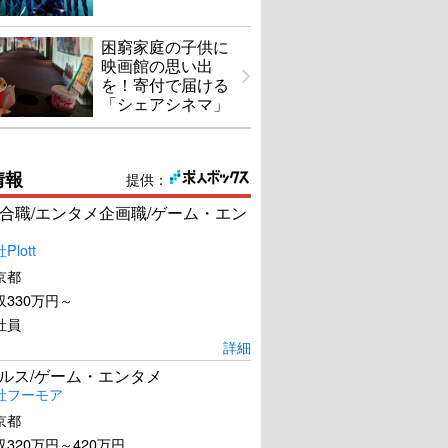
困窮家庭の子供に
映画館の思い出
を！寄付で届ける
「シェアシネマ」
情報
提供：
合職/エンタメ企画職/ゲーム・エン
lott
京都
330万円～
社員
詳細
ールス/ゲーム・エンタメ
社フーモア
京都
320万円～420万円