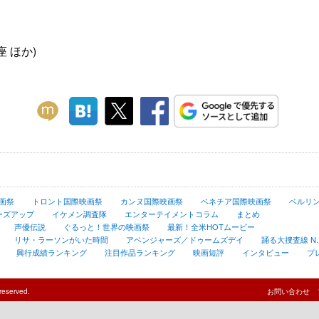
座 ほか)
画祭
トロント国際映画祭
カンヌ国際映画祭
ベネチア国際映画祭
ベルリ
ーズアップ
イケメン調査隊
エンターテイメントコラム
まとめ
声優伝説
ぐるっと！世界の映画祭
最新！全米HOTムービー
リサ・ラーソンがいた時間
アベンジャーズ／ドゥームズデイ
踊る大捜査線 N.E.
興行成績ランキング
注目作品ランキング
映画短評
インタビュー
プ
reserved.
お問い合わせ