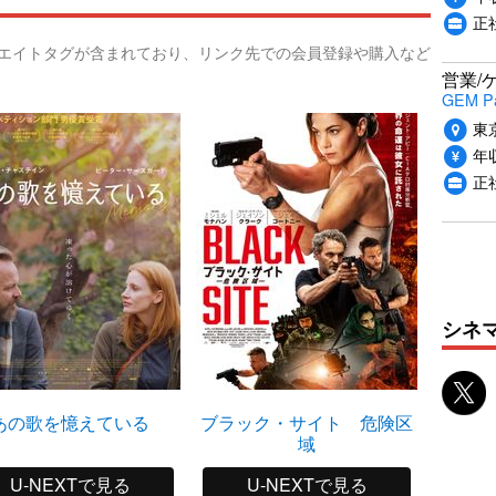
正
リエイトタグが含まれており、リンク先での会員登録や購入など
営業/
GEM P
東
年収
正
シネ
あの歌を憶えている
ブラック・サイト 危険区
域
U-NEXTで見る
U-NEXTで見る