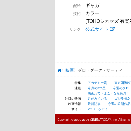
ギャガ
配給
カラー
技術
(TOHOシネマズ 有楽
公式サイト
リンク
映画
ゼロ・ダーク・サーティ
特集
アカデミー賞
東京国際映
連載
今月の5つ星
今週のクロ
映画たて・よこ・ななめ見！
注目の映画
月がみている
ゴジラ-0.0
映画情報
最新記事
今週の公開作品
サイト
VODトゥデイ
Copyright © 2000-2026 CINEMATODAY, Inc. All rights 