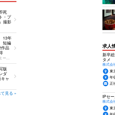
即死
ト・プ
II』撮影
、13年
 短編
求人
2作品
得
新卒総
第98回アカデミー賞
タメ
株式会社P
写版
東
ンダ
年収
新キャ
正
て見る »
IPセ
株式会
東
年収