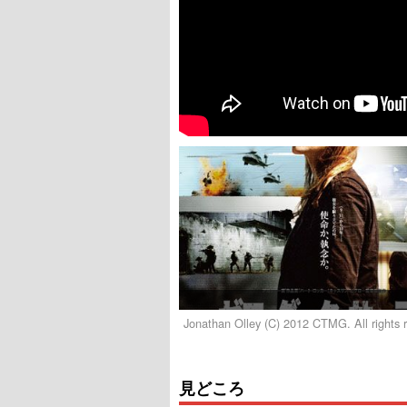
Jonathan Olley (C) 2012 CTMG. All rights 
見どころ