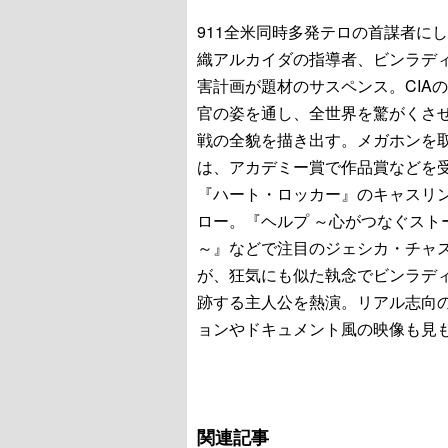
911全米同時多発テロの首謀者に
織アルカイダの指導者、ビンラデ
害計画が題材のサスペンス。CIA
官の姿を通し、全世界を驚がくさ
戦の全貌を描き出す。メガホンを
は、アカデミー賞で作品賞などを
『ハート・ロッカー』のキャスリ
ロー。『ヘルプ ～心がつなぐスト
～』などで注目のジェシカ・チャ
が、狂気にも似た執念でビンラデ
跡する主人公を熱演。リアル志向
ョンやドキュメント風の映像も見
関連記事