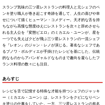
スランプ気味の三ツ星レストランの料理人と元シェフのペ
ンキ塗り職人が巻き起こす奇跡を通して、人生の喜びや幸
せについて描くヒューマン・コメディー。天才的な舌を持
ちながら高慢な態度ゆえにレストランを次々と辞めさせら
れる主人公を『変態ピエロ』のミカエル・ユーンが、星を
一つでも失えばクビが飛ぶ三ツ星レストランの一流シェフ
を『レオン』のジャン・レノが演じる。著名なシェフであ
るブノワ・ボルディエが手掛けたレシピを基にした、伝統
的なものからアバンギャルドなものまで趣向を凝らしたフ
ランス料理の数々にも注目。
あらすじ
レシピを舌で記憶する特殊な才能を持つシェフのジャッキ
ー（ミカエル・ユーン）は、レストランをクビになりペン
キ塗りの仕事をしていた。一方、三ツ星レストランの有名