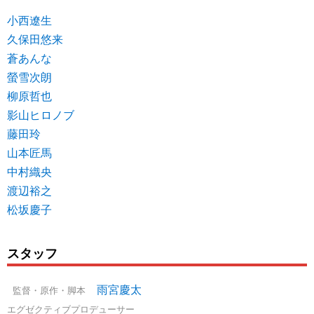
小西遼生
久保田悠来
蒼あんな
螢雪次朗
柳原哲也
影山ヒロノブ
藤田玲
山本匠馬
中村織央
渡辺裕之
松坂慶子
スタッフ
雨宮慶太
監督・原作・脚本
エグゼクティブプロデューサー