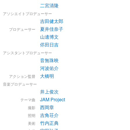
二宮清隆
アソシエイトプロデューサー
吉田健太郎
夏井佳奈子
プロデューサー
山邊博文
侭田日吉
アシスタントプロデューサー
音無珠映
河波佑介
大橋明
アクション監督
音楽プロデューサー
井上俊次
JAM Project
テーマ曲
西岡章
撮影
吉角荘介
照明
竹内正典
美術