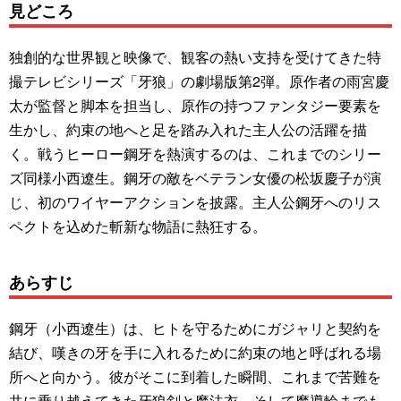
見どころ
独創的な世界観と映像で、観客の熱い支持を受けてきた特
撮テレビシリーズ「牙狼」の劇場版第2弾。原作者の雨宮慶
太が監督と脚本を担当し、原作の持つファンタジー要素を
生かし、約束の地へと足を踏み入れた主人公の活躍を描
く。戦うヒーロー鋼牙を熱演するのは、これまでのシリー
ズ同様小西遼生。鋼牙の敵をベテラン女優の松坂慶子が演
じ、初のワイヤーアクションを披露。主人公鋼牙へのリス
ペクトを込めた斬新な物語に熱狂する。
あらすじ
鋼牙（小西遼生）は、ヒトを守るためにガジャリと契約を
結び、嘆きの牙を手に入れるために約束の地と呼ばれる場
所へと向かう。彼がそこに到着した瞬間、これまで苦難を
共に乗り越えてきた牙狼剣と魔法衣、そして魔導輪までも