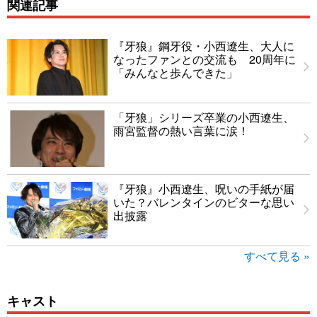
関連記事
『牙狼』鋼牙役・小西遼生、大人に
なったファンとの交流も 20周年に
「みんなと歩んできた」
「牙狼」シリーズ卒業の小西遼生、
雨宮監督の熱い言葉に涙！
『牙狼』小西遼生、呪いの手紙が届
いた？バレンタインのビターな思い
出披露
すべて見る »
キャスト