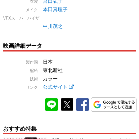
宮田弘子
衣裳
本田真理子
メイク
VFXスーパーバイザー
中川茂之
映画詳細データ
日本
製作国
東北新社
配給
カラー
技術
公式サイト
リンク
おすすめ特集