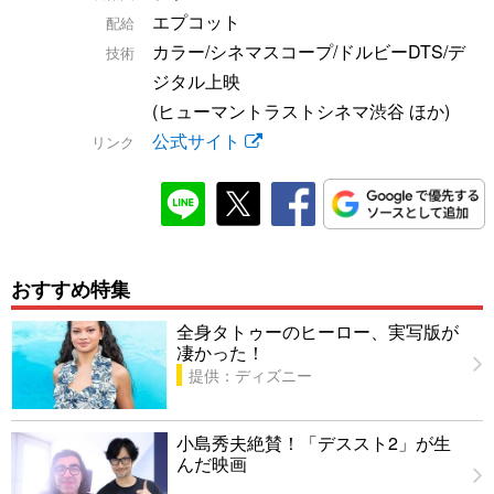
エプコット
配給
カラー/シネマスコープ/ドルビーDTS/デ
技術
ジタル上映
(ヒューマントラストシネマ渋谷 ほか)
公式サイト
リンク
おすすめ特集
全身タトゥーのヒーロー、実写版が
凄かった！
提供：ディズニー
小島秀夫絶賛！「デススト2」が生
んだ映画