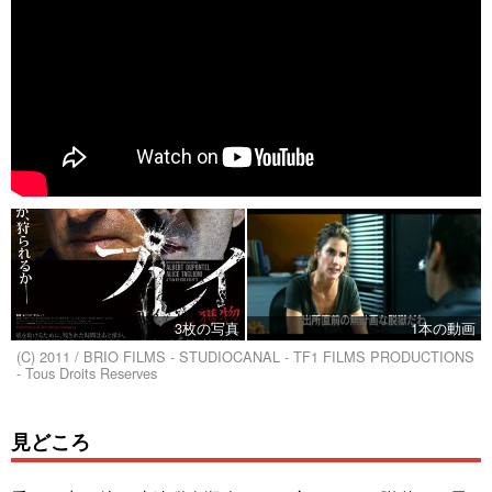
3枚の写真
1本の動画
(C) 2011 / BRIO FILMS - STUDIOCANAL - TF1 FILMS PRODUCTIONS
- Tous Droits Reserves
見どころ