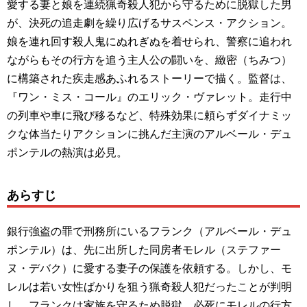
愛する妻と娘を連続猟奇殺人犯から守るために脱獄した男
が、決死の追走劇を繰り広げるサスペンス・アクション。
娘を連れ回す殺人鬼にぬれぎぬを着せられ、警察に追われ
ながらもその行方を追う主人公の闘いを、緻密（ちみつ）
に構築された疾走感あふれるストーリーで描く。監督は、
『ワン・ミス・コール』のエリック・ヴァレット。走行中
の列車や車に飛び移るなど、特殊効果に頼らずダイナミッ
クな体当たりアクションに挑んだ主演のアルベール・デュ
ポンテルの熱演は必見。
あらすじ
銀行強盗の罪で刑務所にいるフランク（アルベール・デュ
ポンテル）は、先に出所した同房者モレル（ステファー
ヌ・デバク）に愛する妻子の保護を依頼する。しかし、モ
レルは若い女性ばかりを狙う猟奇殺人犯だったことが判明
し、フランクは家族を守るため脱獄。必死にモレルの行方