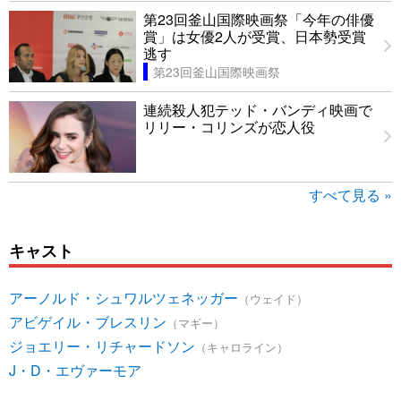
第23回釜山国際映画祭「今年の俳優
賞」は女優2人が受賞、日本勢受賞
逃す
第23回釜山国際映画祭
連続殺人犯テッド・バンディ映画で
リリー・コリンズが恋人役
すべて見る »
キャスト
アーノルド・シュワルツェネッガー
（ウェイド）
アビゲイル・ブレスリン
（マギー）
ジョエリー・リチャードソン
（キャロライン）
J・D・エヴァーモア