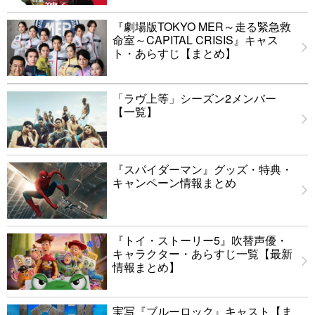
『劇場版TOKYO MER～走る緊急救
命室～CAPITAL CRISIS』キャス
ト・あらすじ【まとめ】
「ラヴ上等」シーズン2メンバー
【一覧】
『スパイダーマン』グッズ・特典・
キャンペーン情報まとめ
『トイ・ストーリー5』吹替声優・
キャラクター・あらすじ一覧【最新
情報まとめ】
実写『ブルーロック』キャスト【ま