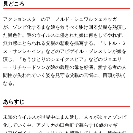
見どころ
アクションスターのアーノルド・シュワルツェネッガー
が、ゾンビ化するまな娘を救うべく駆け回る父親を熱演し
た異色作。謎のウイルスに侵された娘に何もしてやれず、
無力感にとらわれる父親の悲劇を描写する。『リトル・ミ
ス・サンシャイン』などのアビゲイル・ブレスリンが娘を
演じ、『もうひとりのシェイクスピア』などのジョエリ
ー・リチャードソンが娘の義理の母を好演。愛する者の人
間性が失われていく姿を見守る父親の苦悩に、目頭が熱く
なる。
あらすじ
未知のウイルスが世界中にまん延し、人々が次々とゾンビ
化していく中、アメリカの田舎町で暮らす16歳のマギー
（アビゲイル・ブレスリン）も感染してしまう。彼女の父