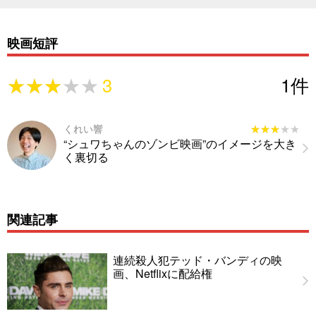
映画短評
★★★★★
★★★★★
3
1
件
くれい響
★★★★★
★★★★★
“シュワちゃんのゾンビ映画”のイメージを大き
く裏切る
関連記事
連続殺人犯テッド・バンディの映
画、Netflixに配給権