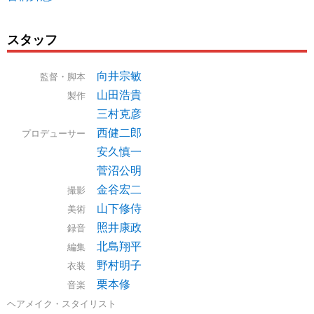
スタッフ
向井宗敏
監督・脚本
山田浩貴
製作
三村克彦
西健二郎
プロデューサー
安久慎一
菅沼公明
金谷宏二
撮影
山下修侍
美術
照井康政
録音
北島翔平
編集
野村明子
衣装
栗本修
音楽
ヘアメイク・スタイリスト