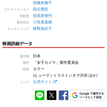
岩橋奈都子
四元秀臣
コーディネーター
佐高美智代
助監督
小笠原直樹
製作担当
梶野友紀子
キャスティング
映画詳細データ
日本
製作国
「女子カメラ」製作委員会
製作
カラー
技術
(ヒューマントラストシネマ渋谷 ほか)
公式サイト
リンク