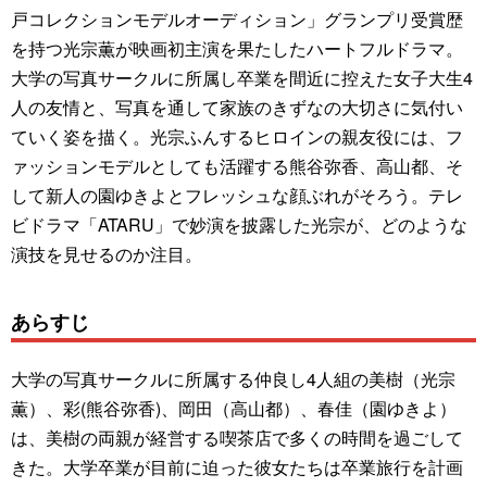
戸コレクションモデルオーディション」グランプリ受賞歴
を持つ光宗薫が映画初主演を果たしたハートフルドラマ。
大学の写真サークルに所属し卒業を間近に控えた女子大生4
人の友情と、写真を通して家族のきずなの大切さに気付い
ていく姿を描く。光宗ふんするヒロインの親友役には、フ
ァッションモデルとしても活躍する熊谷弥香、高山都、そ
して新人の園ゆきよとフレッシュな顔ぶれがそろう。テレ
ビドラマ「ATARU」で妙演を披露した光宗が、どのような
演技を見せるのか注目。
あらすじ
大学の写真サークルに所属する仲良し4人組の美樹（光宗
薫）、彩(熊谷弥香)、岡田（高山都）、春佳（園ゆきよ）
は、美樹の両親が経営する喫茶店で多くの時間を過ごして
きた。大学卒業が目前に迫った彼女たちは卒業旅行を計画