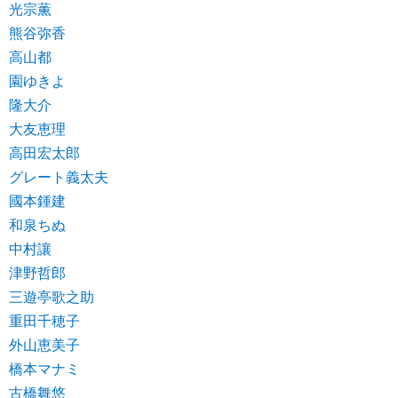
光宗薫
熊谷弥香
高山都
園ゆきよ
隆大介
大友恵理
高田宏太郎
グレート義太夫
國本鍾建
和泉ちぬ
中村讓
津野哲郎
三遊亭歌之助
重田千穂子
外山恵美子
橋本マナミ
古橋舞悠