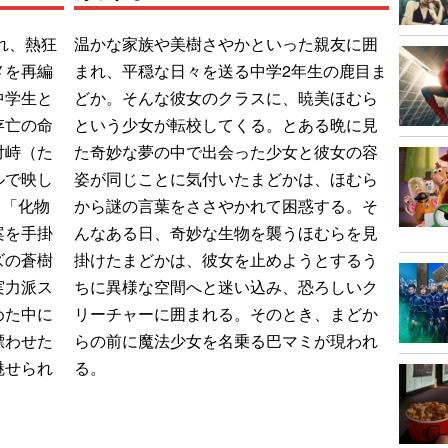
れ、熱狂
温かな家族や美樹さやかといった親友に囲
メを再編
まれ、平穏な日々を送る中学2年生の鹿目ま
中学生と
どか。そんな彼女のクラスに、暁美ほむら
存亡の命
という少女が転校してくる。とある晩に見
対峙（た
た奇妙な夢の中で出会った少女と彼女の容
ルで映し
姿が同じことに気付いたまどかは、ほむら
」「化物
から謎の言葉をささやかれて困惑する。そ
案を手掛
んなある日、奇妙な生物を襲うほむらを見
ズの蒼樹
掛けたまどかは、彼女を止めようとするう
実力派ス
ちに異様な空間へと迷い込み、恐ろしいク
めた中に
リーチャーに囲まれる。そのとき、まどか
漂わせた
らの前に魔法少女を名乗る巴マミが現われ
魅せられ
る。