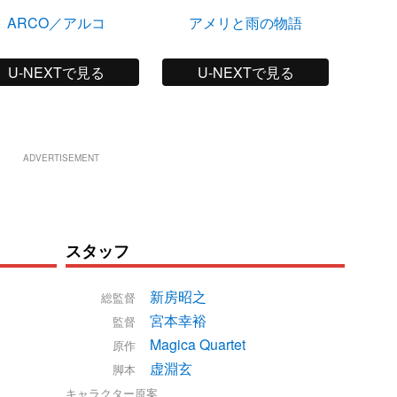
ARCO／アルコ
アメリと雨の物語
ナンバ
ジャー
U-NEXTで見る
U-NEXTで見る
ADVERTISEMENT
スタッフ
新房昭之
総監督
宮本幸裕
監督
Magica Quartet
原作
虚淵玄
脚本
キャラクター原案