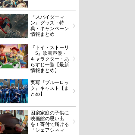
『スパイダーマ
ン』グッズ・特
典・キャンペーン
情報まとめ
『トイ・ストーリ
ー5』吹替声優・
キャラクター・あ
らすじ一覧【最新
情報まとめ】
実写『ブルーロッ
ク』キャスト【ま
とめ】
困窮家庭の子供に
映画館の思い出
を！寄付で届ける
「シェアシネマ」