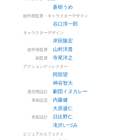
蒼樹うめ
総作画監督・キャラクターデザイン
谷口淳一郎
キャラクターデザイン
岸田隆宏
山村洋貴
総作画監督
寺尾洋之
副監督
アクションディレクター
阿部望
神谷智大
劇団イヌカレー
異空間設計
内藤健
美術設定
大原盛仁
日比野仁
色彩設計
滝沢いづみ
ビジュアルエフェクト