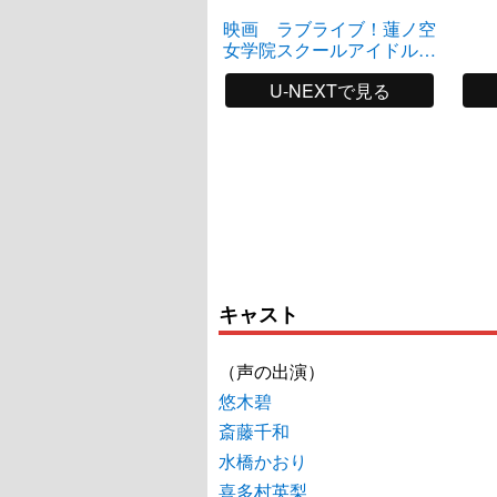
映画 ラブライブ！蓮ノ空
女学院スクールアイドルク
ラブ Bloom Garden Party
U-NEXTで見る
キャスト
（声の出演）
悠木碧
斎藤千和
水橋かおり
喜多村英梨