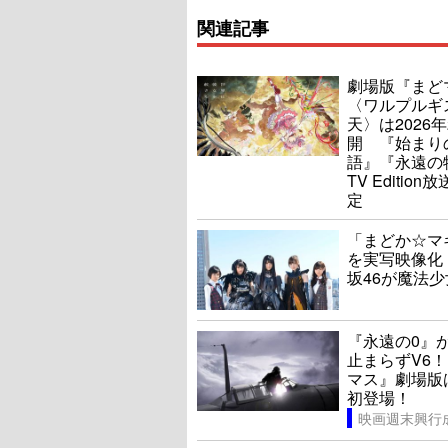
関連記事
劇場版『まど
〈ワルプルギ
天〉は2026
開 『始まり
語』『永遠の
TV Edition
定
「まどか☆マ
を実写映像化
坂46が魔法
『永遠の0』
止まらずV6
マス』劇場版
初登場！
映画週末興行