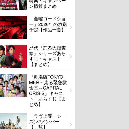
特典・キャンペー
ン情報まとめ
「金曜ロードショ
ー」2026年の放送
予定【作品一覧】
歴代『踊る大捜査
線』シリーズあら
すじ・キャスト
【まとめ】
『劇場版TOKYO
MER～走る緊急救
命室～CAPITAL
CRISIS』キャス
ト・あらすじ【ま
とめ】
「ラヴ上等」シー
ズン2メンバー
【一覧】