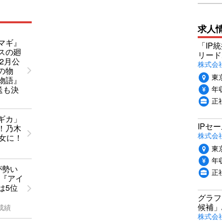
求人
マギ』
「IP
スの廻
リード
年2月公
株式会社P
の物
東
物語』
年収
放送も決
正
ギカ」
IPセ
！乃木
株式会
少女に！
東
年収
が勢い
正
！『アイ
は5位
グラフ
候補」
成績
株式会社