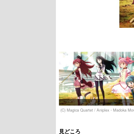
(C) Magica Quartet / Aniplex・Madoka Mov
見どころ