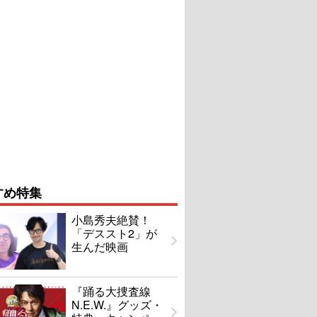
すめ特集
小島秀夫絶賛！
「デススト2」が
生んだ映画
『踊る大捜査線
N.E.W.』グッズ・