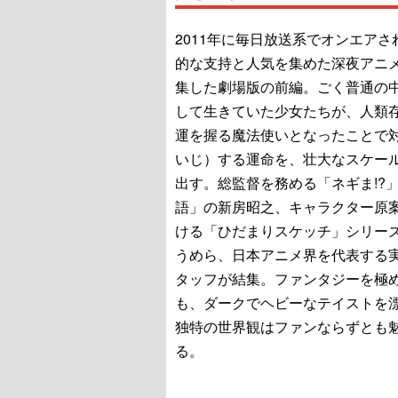
2011年に毎日放送系でオンエアさ
的な支持と人気を集めた深夜アニ
集した劇場版の前編。ごく普通の
して生きていた少女たちが、人類
運を握る魔法使いとなったことで
いじ）する運命を、壮大なスケー
出す。総監督を務める「ネギま!?
語」の新房昭之、キャラクター原
ける「ひだまりスケッチ」シリー
うめら、日本アニメ界を代表する
タッフが結集。ファンタジーを極
も、ダークでヘビーなテイストを
独特の世界観はファンならずとも
る。