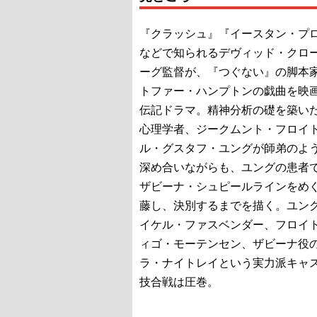
『クラッシュ』『イースタン・プ
などで知られるデヴィッド・クロ
ーグ監督が、『つぐない』の脚本
トファー・ハンプトンの戯曲を映
伝記ドラマ。精神分析の礎を築い
心理学者、ジークムント・フロイ
ル・グスタフ・ユングが師弟のよ
深め合いながらも、ユングの患者
ザビーナ・シュピールラインをめ
藤し、決別するまでを描く。ユン
イケル・ファスベンダー、フロイ
ィゴ・モーテンセン、ザビーナ役
ラ・ナイトレイという実力派キャ
技合戦は圧巻。