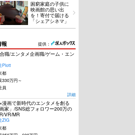
困窮家庭の子供に
映画館の思い出
を！寄付で届ける
「シェアシネマ」
情報
提供：
合職/エンタメ企画職/ゲーム・エン
lott
京都
330万円～
社員
詳細
I×漫画で新時代のエンタメを創る
漫画家」/SNS総フォロワー200万の
R/VR/MR
ZIG
京都
350万円～600万円