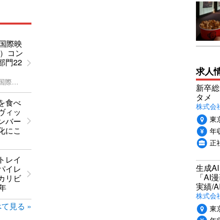
ヌ国際映
年）コン
部門22
求人
第77回カンヌ国際映画祭
新卒総
タメ
を食べ
株式会社P
ヴィッ
東
ンバー
化にこ
年収
正
トレイ
生成A
パイレ
「AI
カリビ
実績/A
年
株式会社
て見る »
東
年収