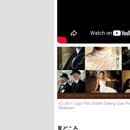
(C) 2011 Lago Film GmbH Talking Cure Pr
Reserved.
見どころ