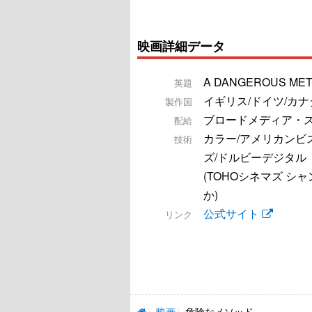
映画詳細データ
A DANGEROUS ME
英題
イギリス/ドイツ/カナ
製作国
ブロードメディア・
配給
カラー/アメリカンビ
技術
ズ/ドルビーデジタル
(TOHOシネマズ シャ
か)
公式サイト
リンク
映画
危険なメソッド