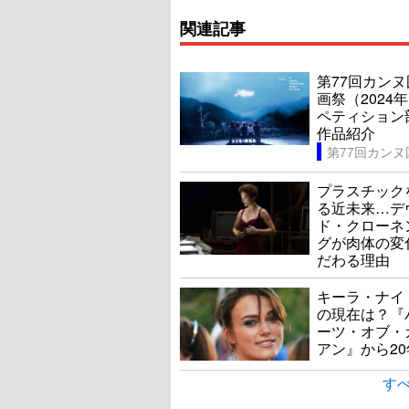
関連記事
第77回カン
画祭（2024
ペティション
作品紹介
プラスチック
る近未来…デ
ド・クローネ
グが肉体の変
だわる理由
キーラ・ナイ
の現在は？『
ーツ・オブ・
アン』から20
すべ