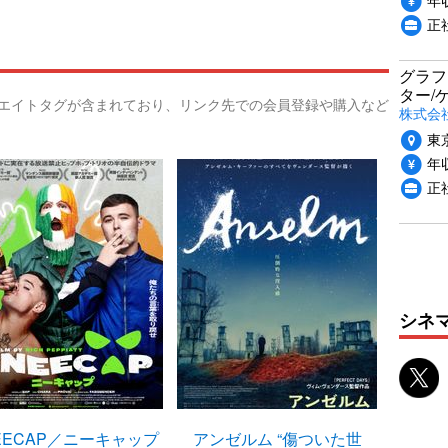
正
グラフ
ター/
リエイトタグが含まれており、リンク先での会員登録や購入など
株式会
東
年収
正社
シネ
EECAP／ニーキャップ
アンゼルム “傷ついた世
フォー