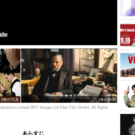
2枚の写真
1本の動画
oductions Limited RPC Danger Ltd Elbe Film GmbH. All Rights
あらすじ