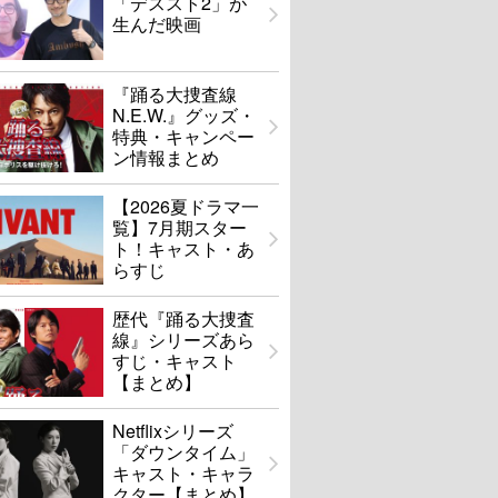
「デススト2」が
生んだ映画
『踊る大捜査線
N.E.W.』グッズ・
特典・キャンペー
ン情報まとめ
【2026夏ドラマ一
覧】7月期スター
ト！キャスト・あ
らすじ
歴代『踊る大捜査
線』シリーズあら
すじ・キャスト
【まとめ】
Netflixシリーズ
「ダウンタイム」
キャスト・キャラ
クター【まとめ】