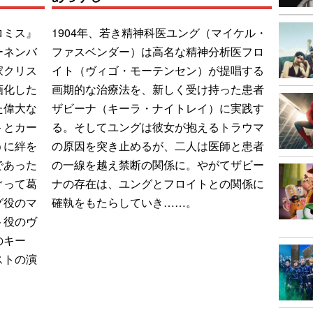
ロミス』
1904年、若き精神科医ユング（マイケル・
ーネンバ
ファスベンダー）は高名な精神分析医フロ
家クリス
イト（ヴィゴ・モーテンセン）が提唱する
画化した
画期的な治療法を、新しく受け持った患者
た偉大な
ザビーナ（キーラ・ナイトレイ）に実践す
トとカー
る。そしてユングは彼女が抱えるトラウマ
うに絆を
の原因を突き止めるが、二人は医師と患者
であった
の一線を越え禁断の関係に。やがてザビー
ぐって葛
ナの存在は、ユングとフロイトとの関係に
グ役のマ
確執をもたらしていき……。
ト役のヴ
のキー
ストの演