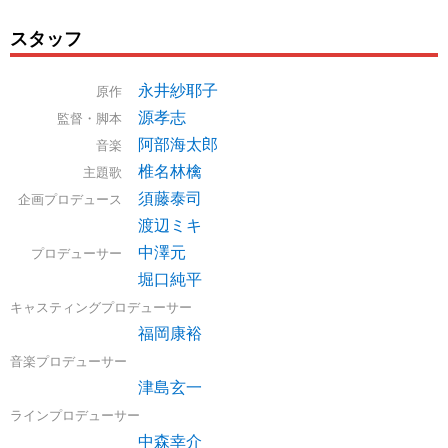
スタッフ
永井紗耶子
原作
源孝志
監督・脚本
阿部海太郎
音楽
椎名林檎
主題歌
須藤泰司
企画プロデュース
渡辺ミキ
中澤元
プロデューサー
堀口純平
キャスティングプロデューサー
福岡康裕
音楽プロデューサー
津島玄一
ラインプロデューサー
中森幸介