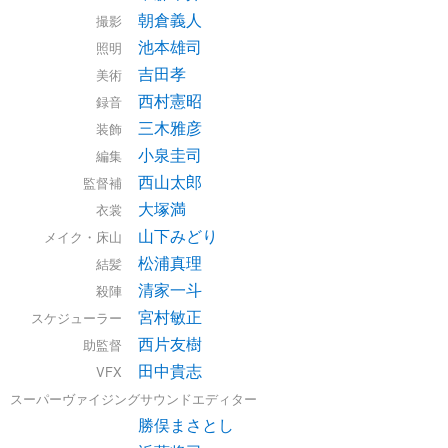
朝倉義人
撮影
池本雄司
照明
吉田孝
美術
西村憲昭
録音
三木雅彦
装飾
小泉圭司
編集
西山太郎
監督補
大塚満
衣裳
山下みどり
メイク・床山
松浦真理
結髪
清家一斗
殺陣
宮村敏正
スケジューラー
西片友樹
助監督
田中貴志
VFX
スーパーヴァイジングサウンドエディター
勝俣まさとし