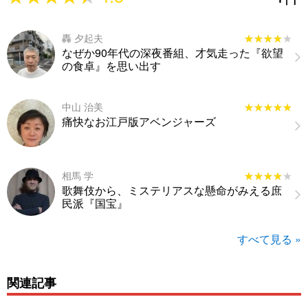
轟 夕起夫
★★★★★
★★★★★
なぜか90年代の深夜番組、才気走った『欲望
の食卓』を思い出す
中山 治美
★★★★★
★★★★★
痛快なお江戸版アベンジャーズ
相馬 学
★★★★★
★★★★★
歌舞伎から、ミステリアスな懸命がみえる庶
民派『国宝』
すべて見る »
関連記事