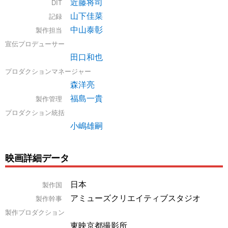
近藤将司
DIT
山下佳菜
記録
中山泰彰
製作担当
宣伝プロデューサー
田口和也
プロダクションマネージャー
森洋亮
福島一貴
製作管理
プロダクション統括
小嶋雄嗣
映画詳細データ
日本
製作国
アミューズクリエイティブスタジオ
製作幹事
製作プロダクション
東映京都撮影所