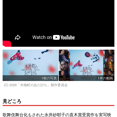
1枚の写真
1本の動画
(C) 2026「木挽町のあだ討ち」製作委員会
見どころ
歌舞伎舞台化もされた永井紗耶子の直木賞受賞作を実写映