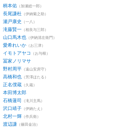
柄本佑
（加瀬総一郎）
長尾謙杜
（伊納菊之助）
瀬戸康史
（一八）
滝藤賢一
（相良与三郎）
山口馬木也
（伊納清左衛門）
愛希れいか
（お三津）
イモトアヤコ
（お与根）
冨家ノリマサ
野村周平
（遠山安房守）
高橋和也
（芳澤ほたる）
正名僕蔵
（久蔵）
本田博太郎
石橋蓮司
（滝川主馬）
沢口靖子
（伊納たえ）
北村一輝
（作兵衛）
渡辺謙
（篠田金治）