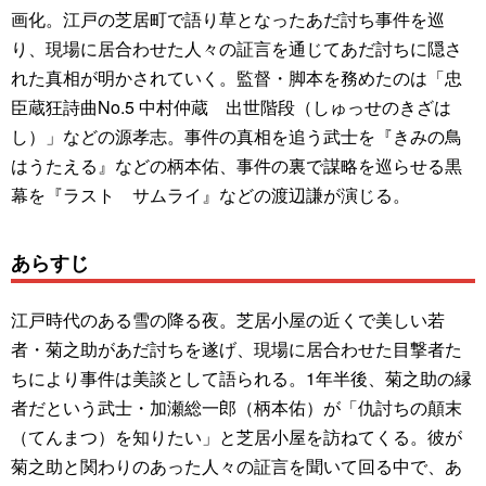
画化。江戸の芝居町で語り草となったあだ討ち事件を巡
り、現場に居合わせた人々の証言を通じてあだ討ちに隠さ
れた真相が明かされていく。監督・脚本を務めたのは「忠
臣蔵狂詩曲No.5 中村仲蔵 出世階段（しゅっせのきざは
し）」などの源孝志。事件の真相を追う武士を『きみの鳥
はうたえる』などの柄本佑、事件の裏で謀略を巡らせる黒
幕を『ラスト サムライ』などの渡辺謙が演じる。
あらすじ
江戸時代のある雪の降る夜。芝居小屋の近くで美しい若
者・菊之助があだ討ちを遂げ、現場に居合わせた目撃者た
ちにより事件は美談として語られる。1年半後、菊之助の縁
者だという武士・加瀬総一郎（柄本佑）が「仇討ちの顛末
（てんまつ）を知りたい」と芝居小屋を訪ねてくる。彼が
菊之助と関わりのあった人々の証言を聞いて回る中で、あ