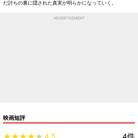
だ討ちの裏に隠された真実が明らかになっていく。
ADVERTISEMENT
映画短評
★★★★★
★★★★★
4.5
4
件