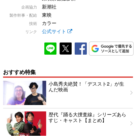
新潮社
企画協力
東映
製作幹事・配給
カラー
技術
公式サイト
リンク
おすすめ特集
小島秀夫絶賛！「デススト2」が生
んだ映画
歴代『踊る大捜査線』シリーズあら
すじ・キャスト【まとめ】