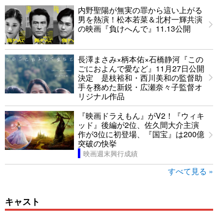
内野聖陽が無実の罪から這い上がる
男を熱演！松本若菜＆北村一輝共演
の映画『負けへんで』11.13公開
長澤まさみ×柄本佑×石橋静河『この
ごにおよんで愛など』11月27日公開
決定 是枝裕和・西川美和の監督助
手を務めた新鋭・広瀬奈々子監督オ
リジナル作品
『映画ドラえもん』がV2！『ウィキ
ッド』後編が2位、佐久間大介主演
作が3位に初登場、『国宝』は200億
突破の快挙
映画週末興行成績
すべて見る »
キャスト