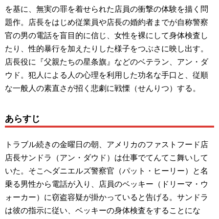
を基に、無実の罪を着せられた店員の衝撃の体験を描く問
題作。店長をはじめ従業員や店長の婚約者までが自称警察
官の男の電話を盲目的に信じ、女性を裸にして身体検査し
たり、性的暴行を加えたりした様子をつぶさに映し出す。
店長役に『父親たちの星条旗』などのベテラン、アン・ダ
ウド。犯人による人の心理を利用した功名な手口と、従順
な一般人の素直さが招く悲劇に戦慄（せんりつ）する。
あらすじ
トラブル続きの金曜日の朝、アメリカのファストフード店
店長サンドラ（アン・ダウド）は仕事でてんてこ舞いして
いた。そこへダニエルズ警察官（パット・ヒーリー）と名
乗る男性から電話が入り、店員のベッキー（ドリーマ・ウ
ォーカー）に窃盗容疑が掛かっていると告げる。サンドラ
は彼の指示に従い、ベッキーの身体検査をすることにな