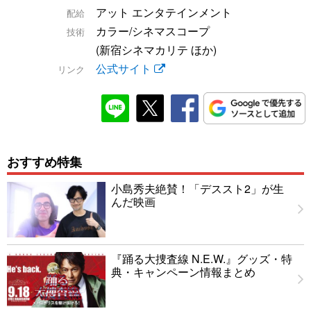
アット エンタテインメント
配給
カラー/シネマスコープ
技術
(新宿シネマカリテ ほか)
公式サイト
リンク
おすすめ特集
小島秀夫絶賛！「デススト2」が生
んだ映画
『踊る大捜査線 N.E.W.』グッズ・特
典・キャンペーン情報まとめ