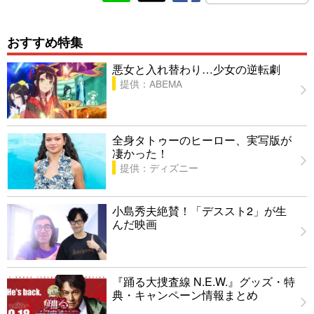
おすすめ特集
悪女と入れ替わり…少女の逆転劇
提供：ABEMA
全身タトゥーのヒーロー、実写版が
凄かった！
提供：ディズニー
小島秀夫絶賛！「デススト2」が生
んだ映画
『踊る大捜査線 N.E.W.』グッズ・特
典・キャンペーン情報まとめ