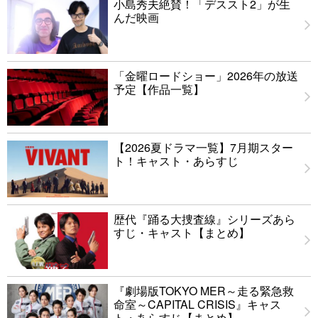
小島秀夫絶賛！「デススト2」が生
んだ映画
「金曜ロードショー」2026年の放送
予定【作品一覧】
【2026夏ドラマ一覧】7月期スター
ト！キャスト・あらすじ
歴代『踊る大捜査線』シリーズあら
すじ・キャスト【まとめ】
『劇場版TOKYO MER～走る緊急救
命室～CAPITAL CRISIS』キャス
ト・あらすじ【まとめ】