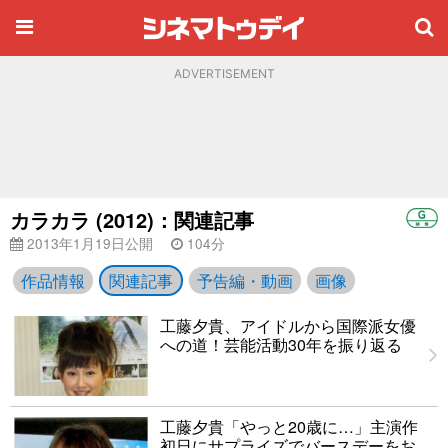
ADVERTISEMENT
カラカラ (2012)：関連記事
2013年1月19日公開
104分
作品情報
関連記事
予告編・動画
画像
工藤夕貴、アイドルから国際派女優
への道！芸能活動30年を振り返る
工藤夕貴「やっと20歳に…」主演作
初日にサプライズでバースデーをお