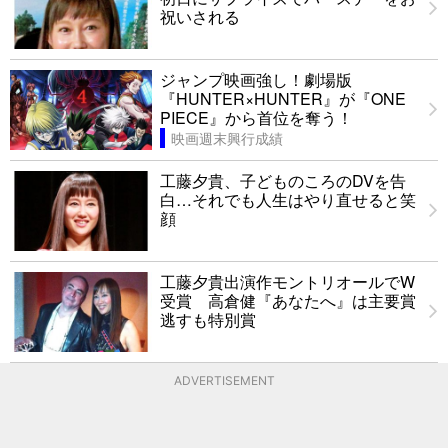
祝いされる
ジャンプ映画強し！劇場版
『HUNTER×HUNTER』が『ONE
PIECE』から首位を奪う！
映画週末興行成績
工藤夕貴、子どものころのDVを告
白…それでも人生はやり直せると笑
顔
工藤夕貴出演作モントリオールでW
受賞 高倉健『あなたへ』は主要賞
逃すも特別賞
ADVERTISEMENT