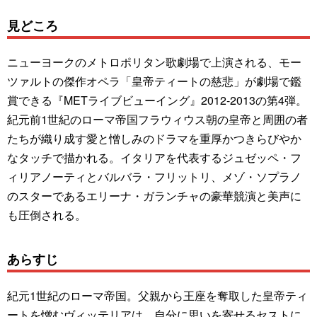
見どころ
ニューヨークのメトロポリタン歌劇場で上演される、モー
ツァルトの傑作オペラ「皇帝ティートの慈悲」が劇場で鑑
賞できる『METライブビューイング』2012-2013の第4弾。
紀元前1世紀のローマ帝国フラウィウス朝の皇帝と周囲の者
たちが織り成す愛と憎しみのドラマを重厚かつきらびやか
なタッチで描かれる。イタリアを代表するジュゼッペ・フ
ィリアノーティとバルバラ・フリットリ、メゾ・ソプラノ
のスターであるエリーナ・ガランチャの豪華競演と美声に
も圧倒される。
あらすじ
紀元1世紀のローマ帝国。父親から王座を奪取した皇帝ティ
ートを憎むヴィッテリアは、自分に思いを寄せるセストに