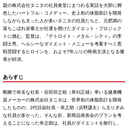
題の株式会社タニタの社員食堂にまつわる実話を大胆に脚
色したハートフル・コメディー。史上初の体脂肪計を開発
しながらも太った人が多いタニタの社員たちと、元肥満の
落ちこぼれ栄養士が社運を懸けたダイエット・プロジェク
トに挑む。監督は、『デトロイト・メタル・シティ』の李
闘士男。ヘルシーなダイエット・メニューを考案すべく悪
戦苦闘するヒロインを、およそ7年ぶりの映画主演となる優
香が好演。
あらすじ
剛腕で有名な社長・谷田卯之助（草刈正雄）率いる健康機
器メーカーの株式会社タニタは、世界初の体脂肪計を開発
したものの、2代目副社長・幸之助（浜野謙太）ら太りぎみ
な社員が多かった。そんな折、新商品発表会のプランを考
えることになった幸之助は、社員がダイエットを敢行し、