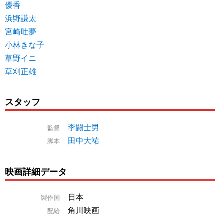
優香
浜野謙太
宮崎吐夢
小林きな子
草野イニ
草刈正雄
スタッフ
李闘士男
監督
田中大祐
脚本
映画詳細データ
日本
製作国
角川映画
配給