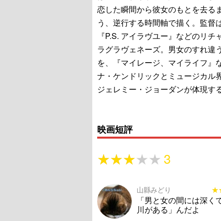
恋した瞬間から彼女のもとを去る
う、逆行する時間軸で描く。監督
『P.S. アイラヴユー』などのリチ
ラグラヴェネーズ。男女のすれ違
を、『マイレージ、マイライフ』
ナ・ケンドリックとミュージカル
ジェレミー・ジョーダンが体現す
映画短評
★★★★★
★★★★★
3
山縣みどり
★
★
「男と女の間には深く
川がある」んだよ