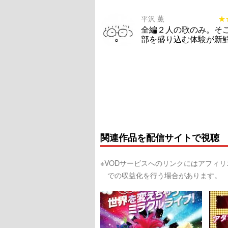
平沢 薫
★
★
全編２人の歌のみ。そ
部を盛り込む体験が新
関連作品を配信サイトで視聴
※VODサービスへのリンクにはアフィ
での収益化を行う場合があります。