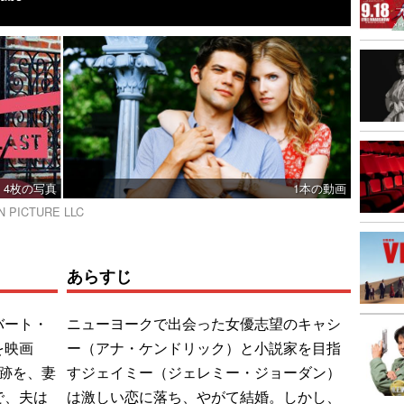
4枚の写真
1本の動画
N PICTURE LLC
あらすじ
バート・
ニューヨークで出会った女優志望のキャシ
を映画
ー（アナ・ケンドリック）と小説家を目指
跡を、妻
すジェイミー（ジェレミー・ジョーダン）
で、夫は
は激しい恋に落ち、やがて結婚。しかし、