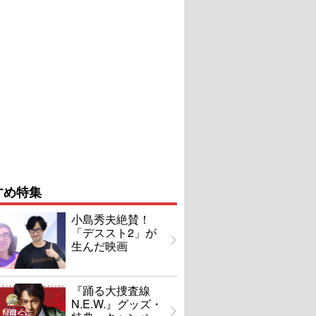
すめ特集
小島秀夫絶賛！
「デススト2」が
生んだ映画
『踊る大捜査線
N.E.W.』グッズ・