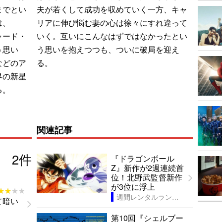
までとい
夫が若くして成功を収めていく一方、キャ
は、
リアに伸び悩む妻の心は徐々にすれ違って
ャード・
いく。互いにこんなはずではなかったとい
う思い
う思いを抱えつつも、ついに破局を迎え
などのア
る。
界の新星
る。
関連記事
2
件
『ドラゴンボール
Z』新作が2週連続首
位！北野武監督新作
が3位に浮上
★★★★
★★★★
週間レンタルランキング
て暗い
第10回『シェルブー