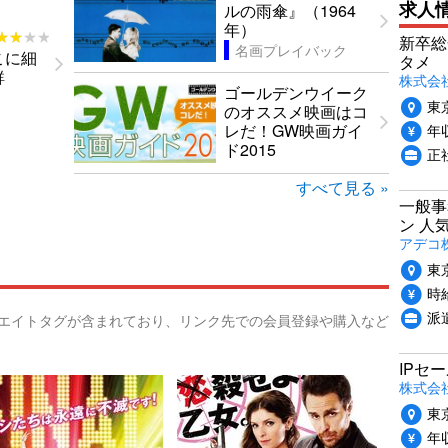
求人
ルの雨傘』（1964
年）
★★★★
★★★★
新卒総
名画プレイバック
こに細
タメ
鮮
株式会社P
ゴールデンウイーク
東
のオススメ映画はコ
年収
レだ！GW映画ガイ
ド2015
正
すべて見る »
一般事
ン 人
アデコ
東
時給
派
リエイトタグが含まれており、リンク先での会員登録や購入など
IPセ
株式会
東
年収