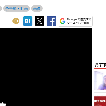
予告編・動画
画像
おす