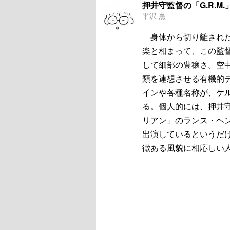
押井守監督の「G.R.M
平沢 薫
身体から切り離された
楽と相まって、この監
して細部の豊穣さ。空
類を連想させる有機的
インや各種名称が、ケ
る。個人的には、押井
リアン」のランス・ヘ
出演しているというだ
徴ある風貌に相応しい