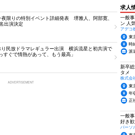
求人
一般事
T」一夜限りの特別イベント詳細発表 堺雅人、阿部寛、
ン 人
1名出演決定
アデコ
東
時給
ぶり民放ドラマレギュラー出演 横浜流星と初共演で
派
っすぐで情熱があって、もう最高」
新卒総
タメ
株式会社P
ADVERTISEMENT
東
年収
正
一般事
好き歓
パーソ
東