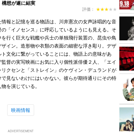
.」構想が遂に結実
評価：
★★★★★
★★★★★
情報と記憶を巡る物語は、川井憲次の女声詠唱的な音
督の「イノセンス」に呼応しているようにも見える。そ
中を行く巨大な戦艦や兵士の単独飛行装置の、昆虫や鳥
デザイン。造形物や衣類の表面の細密な浮き彫り。デザ
ルト文化に繋がっていることには、物語上の意味があ
守監督の実写映画にお気に入り個性派俳優２人、「エイ
ンリクセンと「ストレイン」のケヴィン・デュランドが
けで見ないわけにはいかない。彼らが期待通りにその特
人物を演じている。
映画情報
ADVERTISEMENT