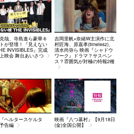
克哉、寺島進ら豪華キ
吉岡里帆×奈緒W主演作に北
トが登壇！『見えない
村匠海、原嘉孝(timelesz)、
HE INVISIBLES』完成
清水尚弥ら 映画『シャドウ
上映会 舞台あいさつ
ワーク』ドラマ？サスペン
ス？雰囲気が対極の特報2種
『ヘルタースケルタ
映画『八つ墓村』【9月18日
予告編
(金)全国公開】