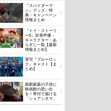
『スパイダーマ
ン』グッズ・特
典・キャンペーン
情報まとめ
『トイ・ストーリ
ー5』吹替声優・
キャラクター・あ
らすじ一覧【最新
情報まとめ】
実写『ブルーロッ
ク』キャスト【ま
とめ】
困窮家庭の子供に
映画館の思い出
を！寄付で届ける
「シェアシネマ」