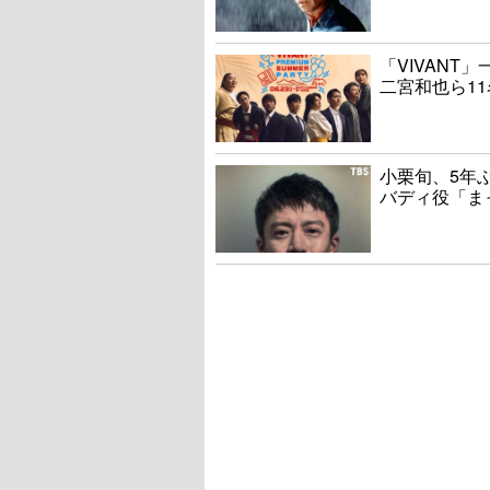
「VIVAN
二宮和也ら1
小栗旬、5年
バディ役「ま