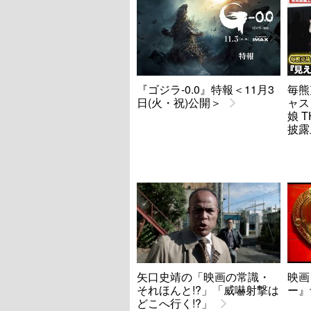
『ゴジラ-0.0』特報＜11月3
毎熊
日(火・祝)公開＞
ャス
娘 T
披露
矢口史靖の「映画の常識・
映画
それほんと!?」「威嚇射撃は
ー』
どこへ行く!?」