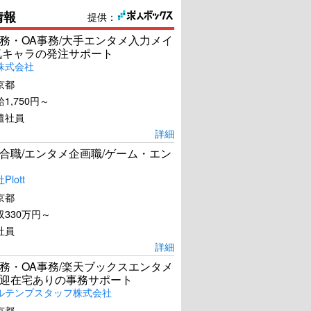
情報
提供：
務・OA事務/大手エンタメ入力メイ
気キャラの発注サポート
株式会社
京都
1,750円～
遣社員
詳細
合職/エンタメ企画職/ゲーム・エン
lott
京都
330万円～
社員
詳細
務・OA事務/楽天ブックスエンタメ
迎在宅ありの事務サポート
ルテンプスタッフ株式会社
京都