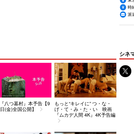
時給
派
シネ
『八つ墓村』本予告【9
もっと“キレイに” つ・な・
8日(金)全国公開】
げ・て・み・た・い 映画
『ムカデ人間 4K』4K予告編