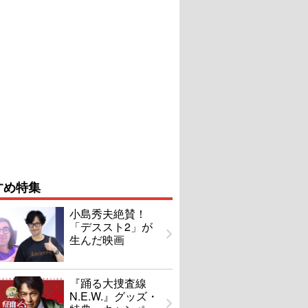
すめ特集
小島秀夫絶賛！
「デススト2」が
生んだ映画
『踊る大捜査線
N.E.W.』グッズ・