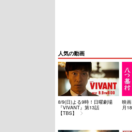
人気の動画
8/9(日)よる9時！日曜劇場
映画
『VIVANT』第13話
月1
【TBS】