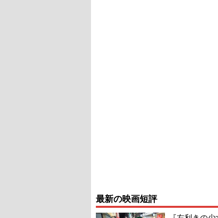
最新の映画短評
『左利きの少