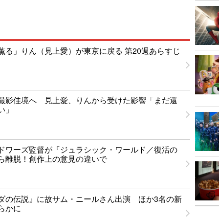
薫る」りん（見上愛）が東京に戻る 第20週あらすじ
撮影佳境へ 見上愛、りんから受けた影響「まだ還
い」
ドワーズ監督が『ジュラシック・ワールド／復活の
ら離脱！創作上の意見の違いで
ダの伝説』に故サム・ニールさん出演 ほか3名の新
らかに